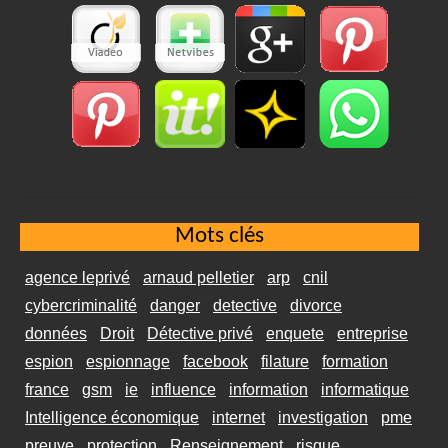
Mots clés
agence leprivé
arnaud pelletier
arp
cnil
cybercriminalité
danger
detective
divorce
données
Droit
Détective privé
enquete
entreprise
espion
espionnage
facebook
filature
formation
france
gsm
ie
influence
information
informatique
Intelligence économique
internet
investigation
pme
preuve
protection
Renseignement
risque