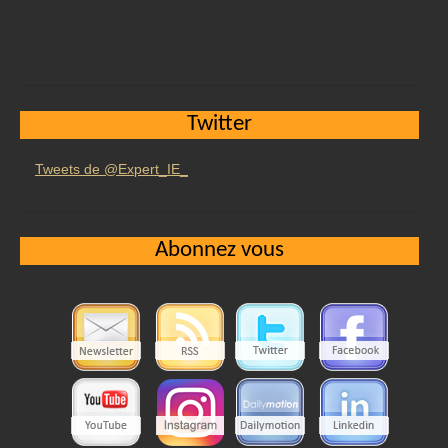
Twitter
Tweets de @Expert_IE_
Abonnez vous