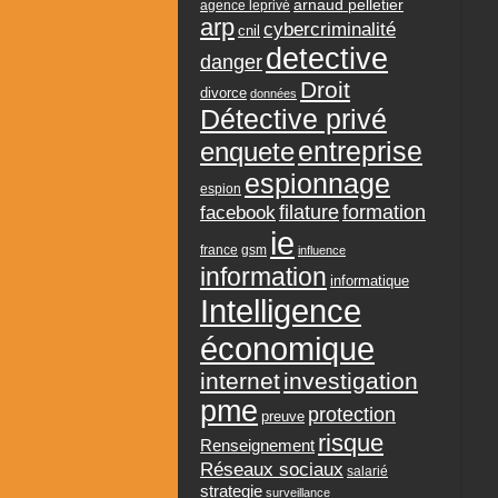
arnaud pelletier
agence leprivé
arp
cybercriminalité
cnil
detective
danger
Droit
divorce
données
Détective privé
entreprise
enquete
espionnage
espion
formation
facebook
filature
ie
france
gsm
influence
information
informatique
Intelligence
économique
internet
investigation
pme
protection
preuve
risque
Renseignement
Réseaux sociaux
salarié
strategie
surveillance