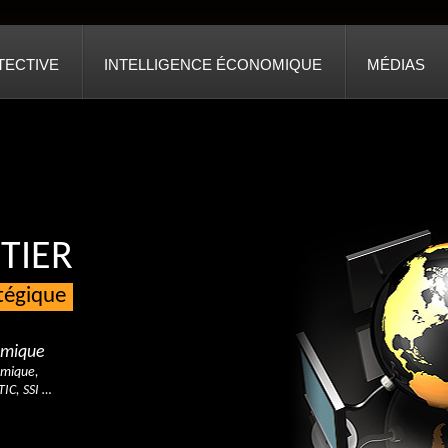
TECTIVE
INTELLIGENCE ÉCONOMIQUE
MÉDIAS
TIER
atégique
nomique
omique,
TIC, SSI …