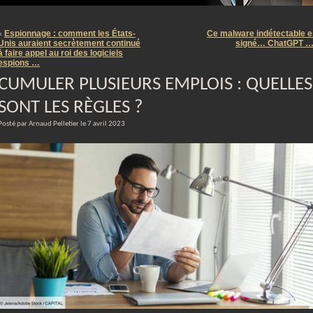
m
Espionnage : comment les États-
Ce malware indétectable e
«
Unis auraient secrètement continué
signé… ChatGPT 
à faire appel au roi des logiciels
espions …
CUMULER PLUSIEURS EMPLOIS : QUELLES
SONT LES RÈGLES ?
Posté par Arnaud Pelletier le 7 avril 2023