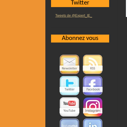
Twitter
Tweets de @Expert_IE_
Abonnez vous