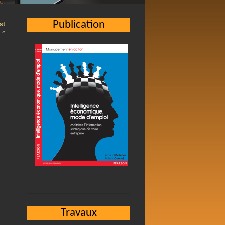
Publication
st
…
»
Travaux