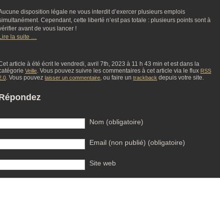
Aucune disposition légale ne vous interdit d’exercer plusieurs emplois
simultanément. Cependant, cette liberté n’est pas totale : plusieurs points sont à
vérifier avant de vous lancer !
Lire la suite …
Cet article à été écrit le vendredi, avril 7th, 2023 à 11 h 43 min et est dans la
catégorie
. Vous pouvez suivre les commentaires à cet article via le flux
Veille
RSS
. Vous pouvez
, ou faire un
depuis votre site.
2.0
laisser un commentaire
trackback
Répondez
Nom (obligatoire)
Email (non publié) (obligatoire)
Site web