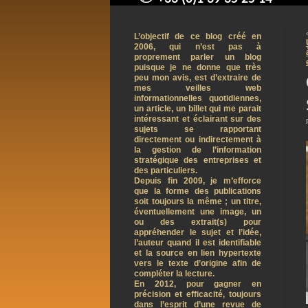
contact@arnaudpelletier.co
L’objectif de ce blog créé en
2006, qui n’est pas à
proprement parler un blog
puisque je ne donne que très
peu mon avis, est d’extraire de
mes veilles web
informationnelles quotidiennes,
un article, un billet qui me parait
intéressant et éclairant sur des
sujets se rapportant
directement ou indirectement à
la gestion de l’information
stratégique des entreprises et
des particuliers.
Depuis fin 2009, je m’efforce
que la forme des publications
soit toujours la même ; un titre,
éventuellement une image, un
ou des extrait(s) pour
appréhender le sujet et l’idée,
l’auteur quand il est identifiable
et la source en lien hypertexte
vers le texte d’origine afin de
compléter la lecture.
En 2012, pour gagner en
précision et efficacité, toujours
dans l’esprit d’une revue de