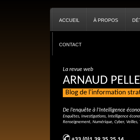
ACCUEIL
À PROPOS
DÉ
CONTACT
La revue web
ARNAUD PELLE
Blog de l'information str
De l’enquête à l’Intelligence éco
Enquêtes, Investigations, Intelligence écon
Renseignement, Numérique, Cyber, Veilles, 
+33 (0)1 39 35 25 14