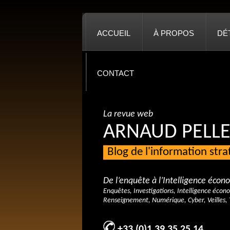
ACCUEIL
À PROPOS
DÉ
CONTACT
La revue web
ARNAUD PELLE
Blog de l'information str
De l’enquête à l’Intelligence éco
Enquêtes, Investigations, Intelligence écon
Renseignement, Numérique, Cyber, Veilles, 
+33 (0)1 39 35 25 14