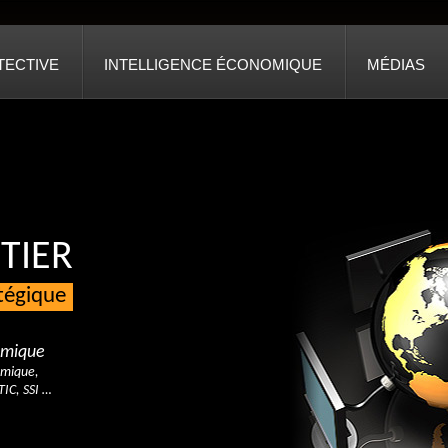
TECTIVE
INTELLIGENCE ÉCONOMIQUE
MÉDIAS
TIER
atégique
nomique
omique,
TIC, SSI …