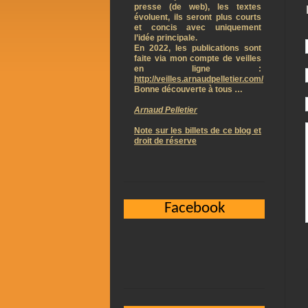
presse (de web), les textes
évoluent, ils seront plus courts
et concis avec uniquement
l’idée principale.
En 2022, les publications sont
faite via mon compte de veilles
en ligne :
http://veilles.arnaudpelletier.com/
Bonne découverte à tous …
Arnaud Pelletier
Note sur les billets de ce blog et
droit de réserve
Facebook