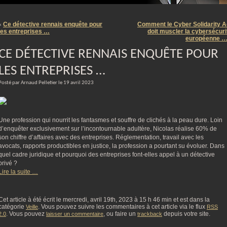
m
Ce détective rennais enquête pour
Comment le Cyber Solidarity A
«
les entreprises …
doit muscler la cybersécuri
européenne 
CE DÉTECTIVE RENNAIS ENQUÊTE POUR
LES ENTREPRISES …
Posté par Arnaud Pelletier le 19 avril 2023
Une profession qui nourrit les fantasmes et souffre de clichés à la peau dure. Loin
d’enquêter exclusivement sur l’incontournable adultère, Nicolas réalise 60% de
son chiffre d’affaires avec des entreprises. Réglementation, travail avec les
avocats, rapports productibles en justice, la profession a pourtant su évoluer. Dans
quel cadre juridique et pourquoi des entreprises font-elles appel à un détective
privé ?
Lire la suite …
Cet article à été écrit le mercredi, avril 19th, 2023 à 15 h 46 min et est dans la
catégorie
. Vous pouvez suivre les commentaires à cet article via le flux
Veille
RSS
. Vous pouvez
, ou faire un
depuis votre site.
2.0
laisser un commentaire
trackback