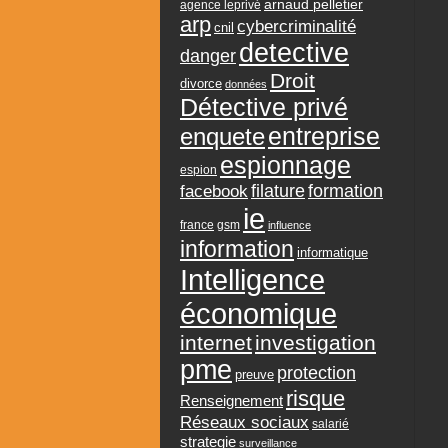
arnaud pelletier
agence leprivé
arp
cybercriminalité
cnil
detective
danger
Droit
divorce
données
Détective privé
entreprise
enquete
espionnage
espion
formation
facebook
filature
ie
france
gsm
influence
information
informatique
Intelligence
économique
internet
investigation
pme
protection
preuve
risque
Renseignement
Réseaux sociaux
salarié
strategie
surveillance