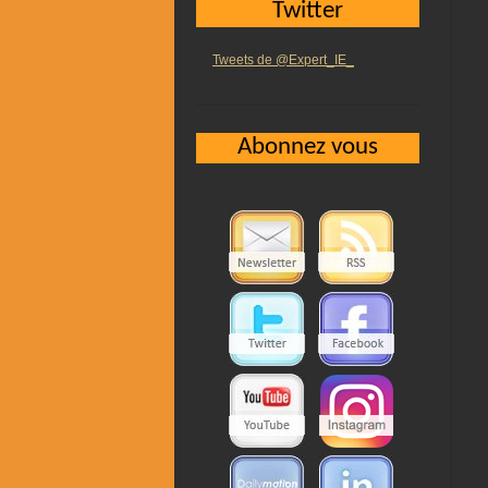
Twitter
Tweets de @Expert_IE_
Abonnez vous