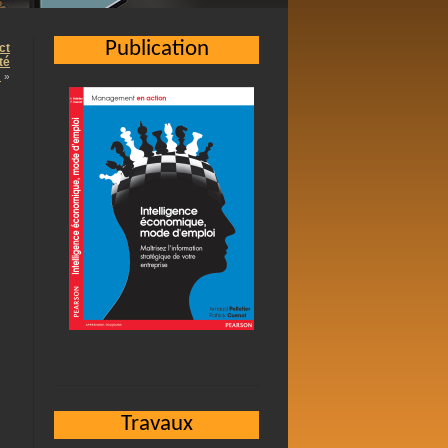
Publication
ct
té
…
»
Travaux