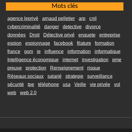
Mots clés
agence leprivé
arnaud pelletier
arp
cnil
cybercriminalité
danger
detective
divorce
données
Droit
Détective privé
enquete
entreprise
espion
espionnage
facebook
filature
formation
france
gsm
ie
influence
information
informatique
Intelligence économique
internet
investigation
pme
preuve
protection
Renseignement
risque
Réseaux sociaux
salarié
strategie
surveillance
sécurité
tpe
téléphone
usa
Veille
vie privée
vol
web
web 2.0