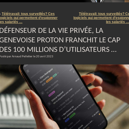
m
Télétravail: tous surveillés? Ces
Télétravail: tous surveillés? C
«
logiciels qui permettent d’espionner
logiciels qui permettent d’espionn
les salariés …
les salariés 
DÉFENSEUR DE LA VIE PRIVÉE, LA
GENEVOISE PROTON FRANCHIT LE CAP
DES 100 MILLIONS D’UTILISATEURS …
Posté par Arnaud Pelletier le 20 avril 2023