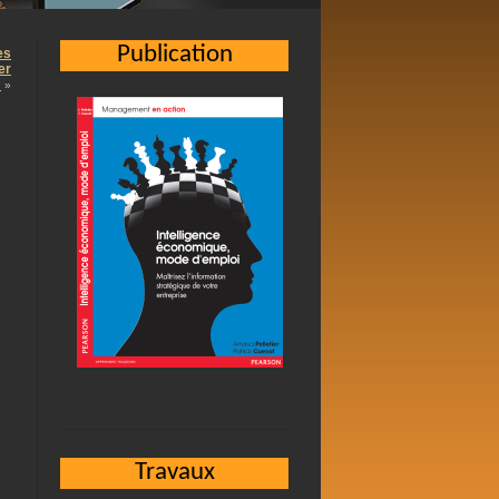
Publication
es
er
…
»
Travaux