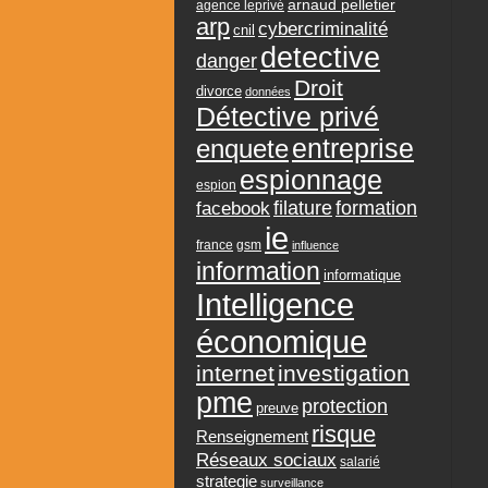
arnaud pelletier
agence leprivé
arp
cybercriminalité
cnil
detective
danger
Droit
divorce
données
Détective privé
entreprise
enquete
espionnage
espion
formation
facebook
filature
ie
france
gsm
influence
information
informatique
Intelligence
économique
internet
investigation
pme
protection
preuve
risque
Renseignement
Réseaux sociaux
salarié
strategie
surveillance