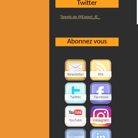
Twitter
Tweets de @Expert_IE_
Abonnez vous