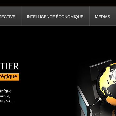
TECTIVE
INTELLIGENCE ÉCONOMIQUE
MÉDIAS
TIER
atégique
nomique
omique,
TIC, SSI …