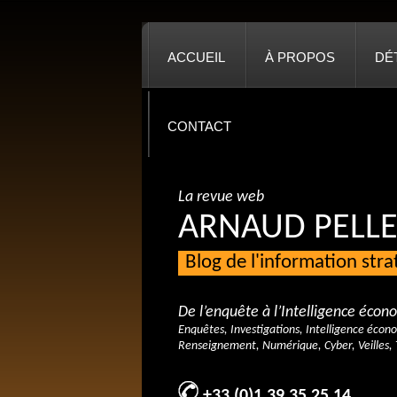
ACCUEIL
À PROPOS
DÉ
CONTACT
La revue web
ARNAUD PELLE
Blog de l'information str
De l’enquête à l’Intelligence éco
Enquêtes, Investigations, Intelligence écon
Renseignement, Numérique, Cyber, Veilles, 
+33 (0)1 39 35 25 14