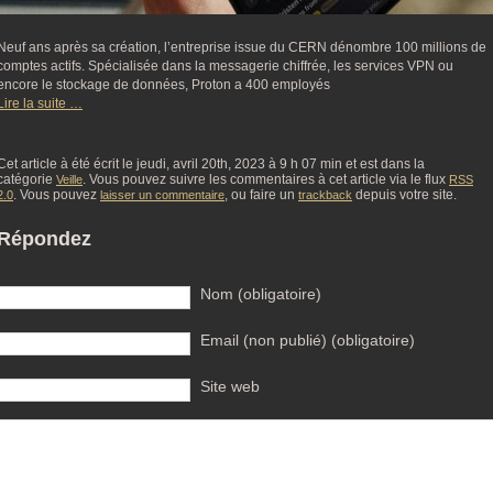
Neuf ans après sa création, l’entreprise issue du CERN dénombre 100 millions de
comptes actifs. Spécialisée dans la messagerie chiffrée, les services VPN ou
encore le stockage de données, Proton a 400 employés
Lire la suite …
Cet article à été écrit le jeudi, avril 20th, 2023 à 9 h 07 min et est dans la
catégorie
. Vous pouvez suivre les commentaires à cet article via le flux
Veille
RSS
. Vous pouvez
, ou faire un
depuis votre site.
2.0
laisser un commentaire
trackback
Répondez
Nom (obligatoire)
Email (non publié) (obligatoire)
Site web