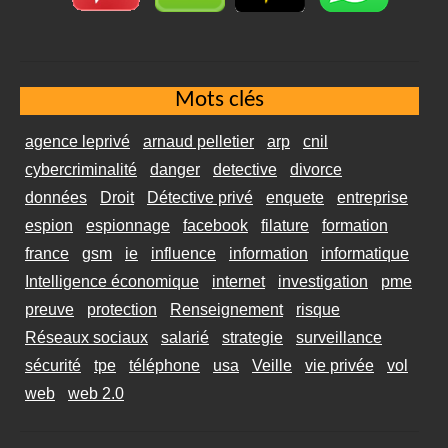
Mots clés
agence leprivé
arnaud pelletier
arp
cnil
cybercriminalité
danger
detective
divorce
données
Droit
Détective privé
enquete
entreprise
espion
espionnage
facebook
filature
formation
france
gsm
ie
influence
information
informatique
Intelligence économique
internet
investigation
pme
preuve
protection
Renseignement
risque
Réseaux sociaux
salarié
strategie
surveillance
sécurité
tpe
téléphone
usa
Veille
vie privée
vol
web
web 2.0