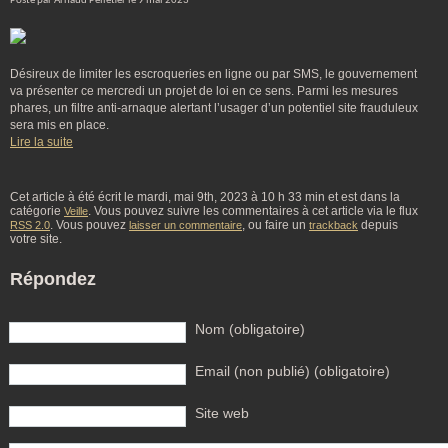
Posté par Arnaud Pelletier le 9 mai 2023
Désireux de limiter les escroqueries en ligne ou par SMS, le gouvernement
va présenter ce mercredi un projet de loi en ce sens. Parmi les mesures
phares, un filtre anti-arnaque alertant l’usager d’un potentiel site frauduleux
sera mis en place.
Lire la suite
Cet article à été écrit le mardi, mai 9th, 2023 à 10 h 33 min et est dans la
catégorie
. Vous pouvez suivre les commentaires à cet article via le flux
Veille
. Vous pouvez
, ou faire un
depuis
RSS 2.0
laisser un commentaire
trackback
votre site.
Répondez
Nom (obligatoire)
Email (non publié) (obligatoire)
Site web