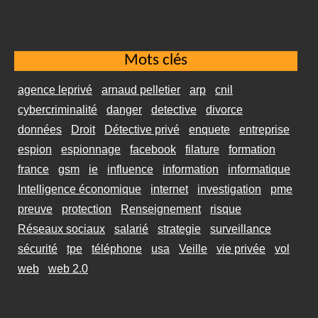
Mots clés
agence leprivé
arnaud pelletier
arp
cnil
cybercriminalité
danger
detective
divorce
données
Droit
Détective privé
enquete
entreprise
espion
espionnage
facebook
filature
formation
france
gsm
ie
influence
information
informatique
Intelligence économique
internet
investigation
pme
preuve
protection
Renseignement
risque
Réseaux sociaux
salarié
strategie
surveillance
sécurité
tpe
téléphone
usa
Veille
vie privée
vol
web
web 2.0