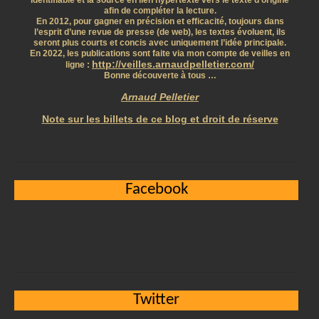
identifiable et la source en lien hypertexte vers le texte d’origine
afin de compléter la lecture.
En 2012, pour gagner en précision et efficacité, toujours dans
l’esprit d’une revue de presse (de web), les textes évoluent, ils
seront plus courts et concis avec uniquement l’idée principale.
En 2022, les publications sont faite via mon compte de veilles en
http://veilles.arnaudpelletier.com/
ligne :
Bonne découverte à tous …
Arnaud Pelletier
Note sur les billets de ce blog et droit de réserve
Facebook
Twitter