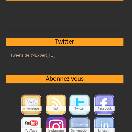
Twitter
Tweets de @Expert_IE_
Abonnez vous