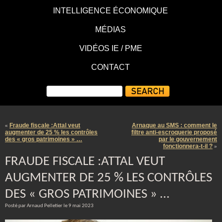
INTELLIGENCE ÉCONOMIQUE
MÉDIAS
VIDÉOS IE / PME
CONTACT
Fraude fiscale :Attal veut
Arnaque au SMS : comment le
«
augmenter de 25 % les contrôles
filtre anti-escroquerie proposé
des « gros patrimoines » …
par le gouvernement
fonctionnera-t-il ?
»
FRAUDE FISCALE :ATTAL VEUT
AUGMENTER DE 25 % LES CONTRÔLES
DES « GROS PATRIMOINES » …
Posté par Arnaud Pelletier le 9 mai 2023