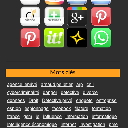
Mots clés
agence leprivé
arnaud pelletier
arp
cnil
cybercriminalité
danger
detective
divorce
données
Droit
Détective privé
enquete
entreprise
espion
espionnage
facebook
filature
formation
france
gsm
ie
influence
information
informatique
Intelligence économique
internet
investigation
pme