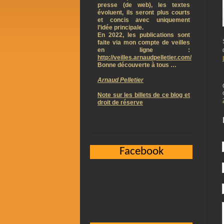
presse (de web), les textes
évoluent, ils seront plus courts
et concis avec uniquement
l’idée principale.
En 2022, les publications sont
faite via mon compte de veilles
en ligne :
http://veilles.arnaudpelletier.com/
Bonne découverte à tous …
Arnaud Pelletier
Note sur les billets de ce blog et
droit de réserve
Facebook