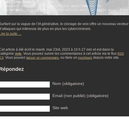
Surfant sur la vague de l’IA générative, le clonage de voix offre un nouveau vecteur
d’attaques qui intéresse de plus en plus les cybercriminels.
Lire la suite …
Cet article à été écrit le mardi, mai 23rd, 2023 à 10 h 27 min et est dans la
catégorie
. Vous pouvez suivre les commentaires à cet article via le flux
Veille
RSS
. Vous pouvez
, ou faire un
depuis votre site.
2.0
laisser un commentaire
trackback
Répondez
Nom (obligatoire)
Email (non publié) (obligatoire)
Site web