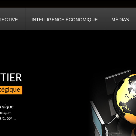
TECTIVE
INTELLIGENCE ÉCONOMIQUE
MÉDIAS
TIER
atégique
nomique
omique,
TIC, SSI …