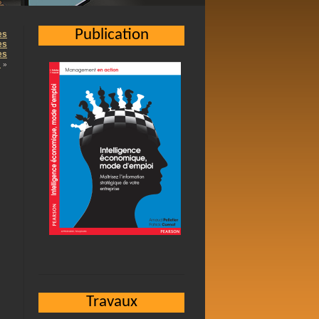
Publication
es
es
es
…
»
Travaux