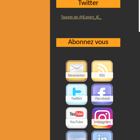
Twitter
Tweets de @Expert_IE_
Abonnez vous