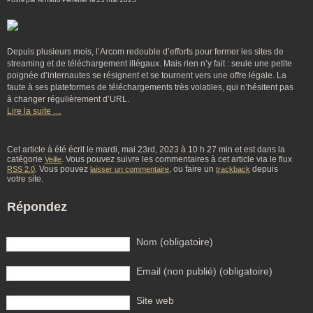
Posté par Arnaud Pelletier le 23 mai 2023
Depuis plusieurs mois, l’Arcom redouble d’efforts pour fermer les sites de
streaming et de téléchargement illégaux. Mais rien n’y fait : seule une petite
poignée d’internautes se résignent et se tournent vers une offre légale. La
faute à ses plateformes de téléchargements très volatiles, qui n’hésitent pas
à changer régulièrement d’URL.
Lire la suite …
Cet article à été écrit le mardi, mai 23rd, 2023 à 10 h 27 min et est dans la
catégorie
. Vous pouvez suivre les commentaires à cet article via le flux
Veille
. Vous pouvez
, ou faire un
depuis
RSS 2.0
laisser un commentaire
trackback
votre site.
Répondez
Nom (obligatoire)
Email (non publié) (obligatoire)
Site web