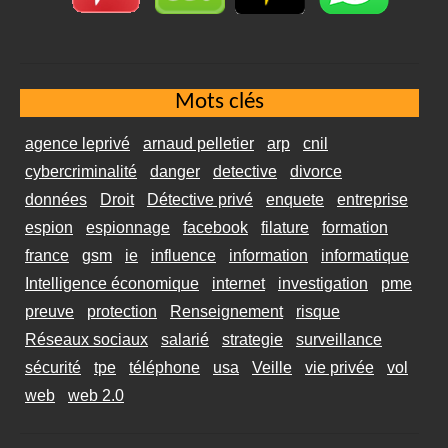
Mots clés
agence leprivé
arnaud pelletier
arp
cnil
cybercriminalité
danger
detective
divorce
données
Droit
Détective privé
enquete
entreprise
espion
espionnage
facebook
filature
formation
france
gsm
ie
influence
information
informatique
Intelligence économique
internet
investigation
pme
preuve
protection
Renseignement
risque
Réseaux sociaux
salarié
strategie
surveillance
sécurité
tpe
téléphone
usa
Veille
vie privée
vol
web
web 2.0