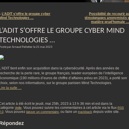
m
L’ADIT s’offre le groupe cyber
Possibilité de recourir a
«
Mind Technologies …
témoignages anonymisés 
matière prud’homale 
L’ADIT S’OFFRE LE GROUPE CYBER MIND
TECHNOLOGIES …
Posté par Arnaud Pelletier le 25 mai 2023
L’ADIT tient enfin son acquisition dans la cybersécurité. Après des années de
recherche de la perle rare, le groupe français, leader européen de l’intelligence
économique (190 millions d’euros de chiffre d’affaires prévu en 2023), a porté son
choix, selon nos informations, sur le groupe parisien Mind Technologies.
Lire la suite …
Cet article à été écrit le jeudi, mai 25th, 2023 à 13 h 36 min et est dans la
catégorie
. Vous pouvez suivre les commentaires à cet article via le flux
Veille
RSS
. Vous pouvez
, ou faire un
depuis votre site.
2.0
laisser un commentaire
trackback
Répondez