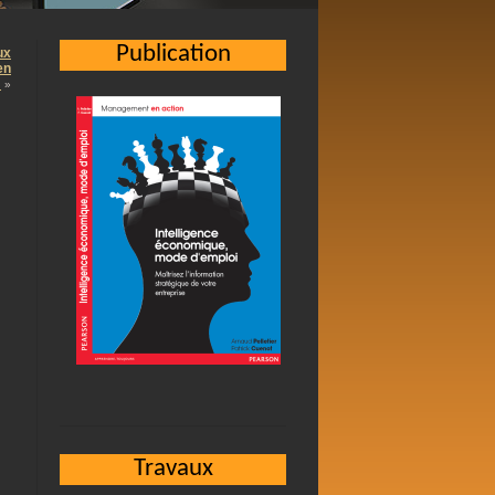
Publication
ux
en
…
»
Travaux