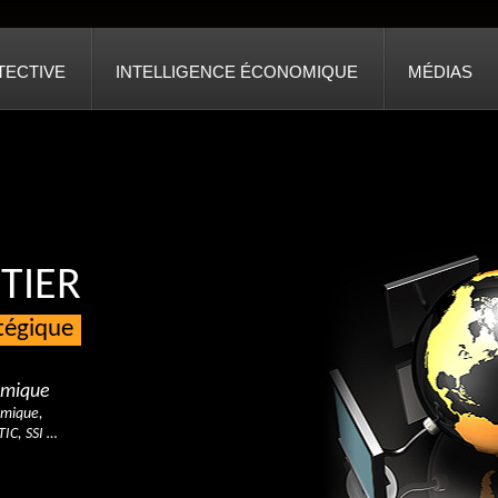
TECTIVE
INTELLIGENCE ÉCONOMIQUE
MÉDIAS
TIER
atégique
nomique
omique,
TIC, SSI …