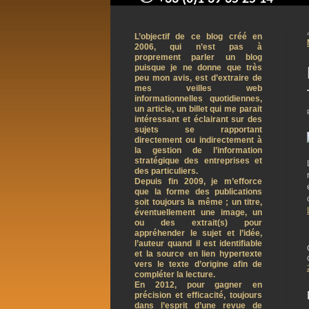
contact@arnaudpelletier.co
L’objectif de ce blog créé en
2006, qui n’est pas à
proprement parler un blog
puisque je ne donne que très
peu mon avis, est d’extraire de
mes veilles web
informationnelles quotidiennes,
un article, un billet qui me parait
intéressant et éclairant sur des
sujets se rapportant
directement ou indirectement à
la gestion de l’information
stratégique des entreprises et
des particuliers.
Depuis fin 2009, je m’efforce
que la forme des publications
soit toujours la même ; un titre,
éventuellement une image, un
ou des extrait(s) pour
appréhender le sujet et l’idée,
l’auteur quand il est identifiable
et la source en lien hypertexte
vers le texte d’origine afin de
compléter la lecture.
En 2012, pour gagner en
précision et efficacité, toujours
dans l’esprit d’une revue de