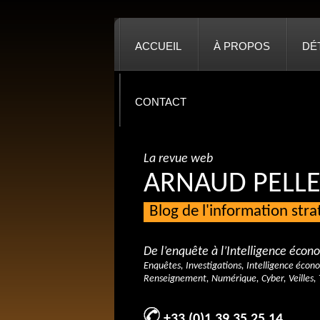
ACCUEIL
À PROPOS
DÉ
CONTACT
La revue web
ARNAUD PELLE
Blog de l'information str
De l’enquête à l’Intelligence éco
Enquêtes, Investigations, Intelligence écon
Renseignement, Numérique, Cyber, Veilles, 
+33 (0)1 39 35 25 14