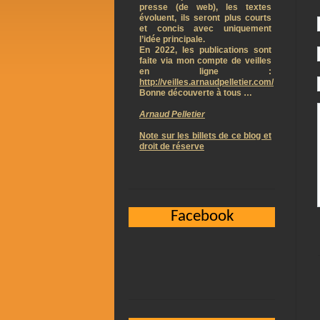
presse (de web), les textes
évoluent, ils seront plus courts
et concis avec uniquement
l’idée principale.
En 2022, les publications sont
faite via mon compte de veilles
en ligne :
http://veilles.arnaudpelletier.com/
Bonne découverte à tous …
Arnaud Pelletier
Note sur les billets de ce blog et
droit de réserve
Facebook