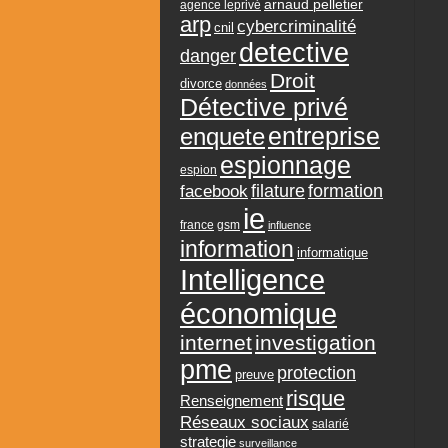
arnaud pelletier
agence leprivé
arp
cybercriminalité
cnil
detective
danger
Droit
divorce
données
Détective privé
entreprise
enquete
espionnage
espion
formation
facebook
filature
ie
france
gsm
influence
information
informatique
Intelligence
économique
internet
investigation
pme
protection
preuve
risque
Renseignement
Réseaux sociaux
salarié
strategie
surveillance