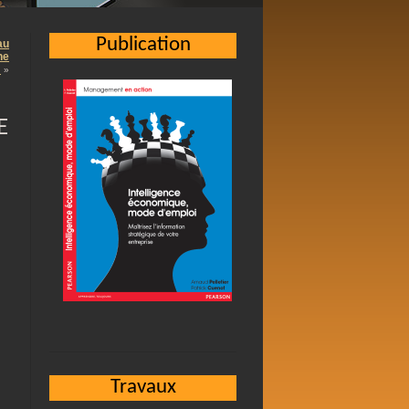
Publication
au
ne
…
»
E
Travaux