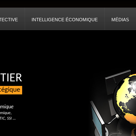
TECTIVE
INTELLIGENCE ÉCONOMIQUE
MÉDIAS
TIER
atégique
nomique
omique,
TIC, SSI …