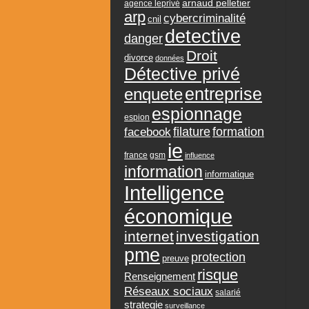
arnaud pelletier
agence leprivé
arp
cybercriminalité
cnil
detective
danger
Droit
divorce
données
Détective privé
entreprise
enquete
espionnage
espion
formation
facebook
filature
ie
france
gsm
influence
information
informatique
Intelligence
économique
internet
investigation
pme
protection
preuve
risque
Renseignement
Réseaux sociaux
salarié
strategie
surveillance