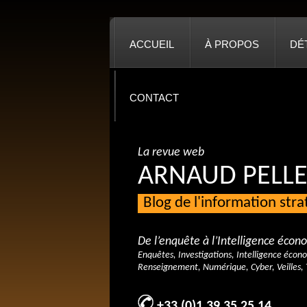
ACCUEIL
À PROPOS
DÉ
CONTACT
La revue web
ARNAUD PELLE
Blog de l'information str
De l’enquête à l’Intelligence éco
Enquêtes, Investigations, Intelligence écon
Renseignement, Numérique, Cyber, Veilles, 
+33 (0)1 39 35 25 14