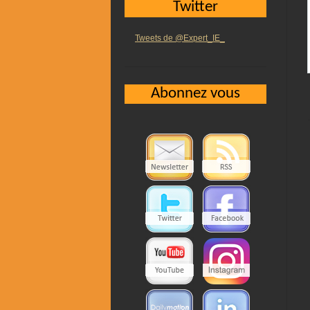
Twitter
Tweets de @Expert_IE_
Abonnez vous