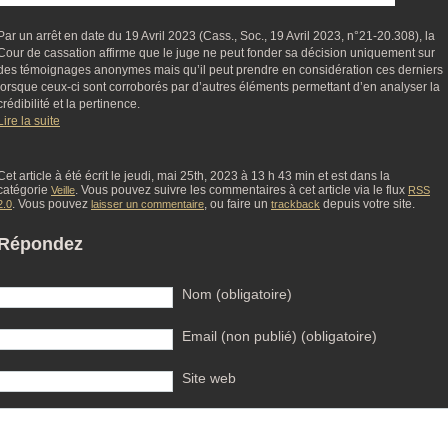
Par un arrêt en date du 19 Avril 2023 (Cass., Soc., 19 Avril 2023, n°21-20.308), la
Cour de cassation affirme que le juge ne peut fonder sa décision uniquement sur
des témoignages anonymes mais qu’il peut prendre en considération ces derniers
lorsque ceux-ci sont corroborés par d’autres éléments permettant d’en analyser la
crédibilité et la pertinence.
Lire la suite
Cet article à été écrit le jeudi, mai 25th, 2023 à 13 h 43 min et est dans la
catégorie
. Vous pouvez suivre les commentaires à cet article via le flux
Veille
RSS
. Vous pouvez
, ou faire un
depuis votre site.
2.0
laisser un commentaire
trackback
Répondez
Nom (obligatoire)
Email (non publié) (obligatoire)
Site web