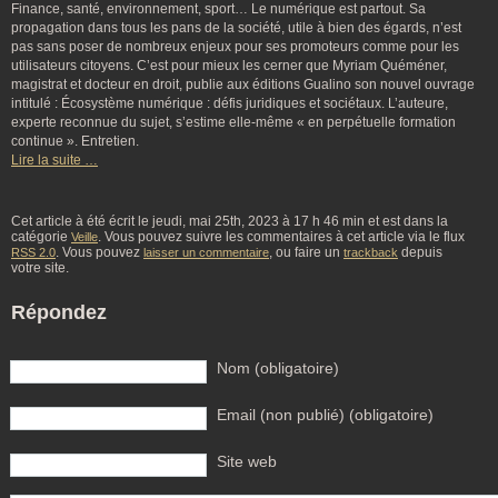
Finance, santé, environnement, sport… Le numérique est partout. Sa
propagation dans tous les pans de la société, utile à bien des égards, n’est
pas sans poser de nombreux enjeux pour ses promoteurs comme pour les
utilisateurs citoyens. C’est pour mieux les cerner que Myriam Quéméner,
magistrat et docteur en droit, publie aux éditions Gualino son nouvel ouvrage
intitulé : Écosystème numérique : défis juridiques et sociétaux. L’auteure,
experte reconnue du sujet, s’estime elle-même « en perpétuelle formation
continue ». Entretien.
Lire la suite …
Cet article à été écrit le jeudi, mai 25th, 2023 à 17 h 46 min et est dans la
catégorie
. Vous pouvez suivre les commentaires à cet article via le flux
Veille
. Vous pouvez
, ou faire un
depuis
RSS 2.0
laisser un commentaire
trackback
votre site.
Répondez
Nom (obligatoire)
Email (non publié) (obligatoire)
Site web