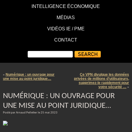
INTELLIGENCE ÉCONOMIQUE
MÉDIAS
VIDÉOS IE / PME
CONTACT
Numérique : un ouvrage pour
Ce VPN divulgue les données
«
une mise au point juridique…
privées de millions d’utilisateurs,
supprimez-le rapidement pour
votre sécurité …
»
NUMÉRIQUE : UN OUVRAGE POUR
UNE MISE AU POINT JURIDIQUE…
Posté par Arnaud Pelletier le 25 mai 2023