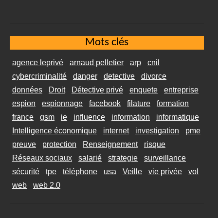
Mots clés
agence leprivé
arnaud pelletier
arp
cnil
cybercriminalité
danger
detective
divorce
données
Droit
Détective privé
enquete
entreprise
espion
espionnage
facebook
filature
formation
france
gsm
ie
influence
information
informatique
Intelligence économique
internet
investigation
pme
preuve
protection
Renseignement
risque
Réseaux sociaux
salarié
strategie
surveillance
sécurité
tpe
téléphone
usa
Veille
vie privée
vol
web
web 2.0