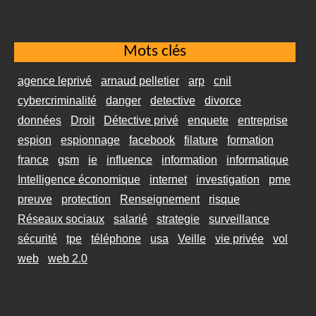
Mots clés
agence leprivé
arnaud pelletier
arp
cnil
cybercriminalité
danger
detective
divorce
données
Droit
Détective privé
enquete
entreprise
espion
espionnage
facebook
filature
formation
france
gsm
ie
influence
information
informatique
Intelligence économique
internet
investigation
pme
preuve
protection
Renseignement
risque
Réseaux sociaux
salarié
strategie
surveillance
sécurité
tpe
téléphone
usa
Veille
vie privée
vol
web
web 2.0