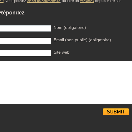
. Vous pouvez
, ou faire un
depuis votre site.
2.0
laisser un commentaire
trackback
Répondez
Nom (obligatoire)
Email (non publié) (obligatoire)
Site web
Alternative: