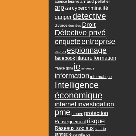
arnaud pelletier
agence leprivé
arp
cybercriminalité
cnil
detective
danger
Droit
divorce
données
Détective privé
entreprise
enquete
espionnage
espion
formation
facebook
filature
ie
france
gsm
influence
information
informatique
Intelligence
économique
internet
investigation
pme
protection
preuve
risque
Renseignement
Réseaux sociaux
salarié
strategie
surveillance