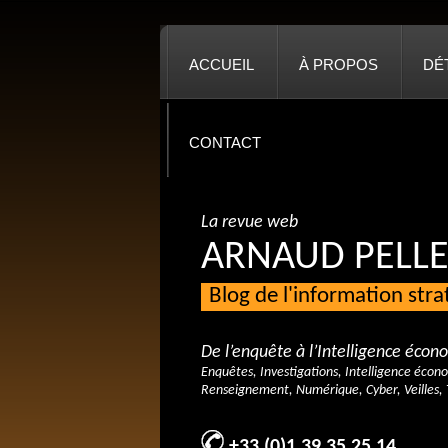
ACCUEIL
À PROPOS
DÉ
CONTACT
La revue web
ARNAUD PELLE
Blog de l'information str
De l’enquête à l’Intelligence éco
Enquêtes, Investigations, Intelligence écon
Renseignement, Numérique, Cyber, Veilles, 
+33 (0)1 39 35 25 14