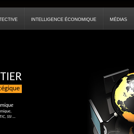
TECTIVE
INTELLIGENCE ÉCONOMIQUE
MÉDIAS
TIER
atégique
nomique
omique,
TIC, SSI …