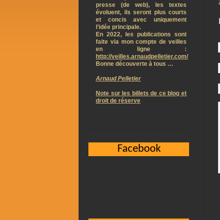
presse (de web), les textes
évoluent, ils seront plus courts
et concis avec uniquement
l’idée principale.
En 2022, les publications sont
faite via mon compte de veilles
en ligne :
http://veilles.arnaudpelletier.com/
Bonne découverte à tous …
Arnaud Pelletier
Note sur les billets de ce blog et
droit de réserve
Facebook