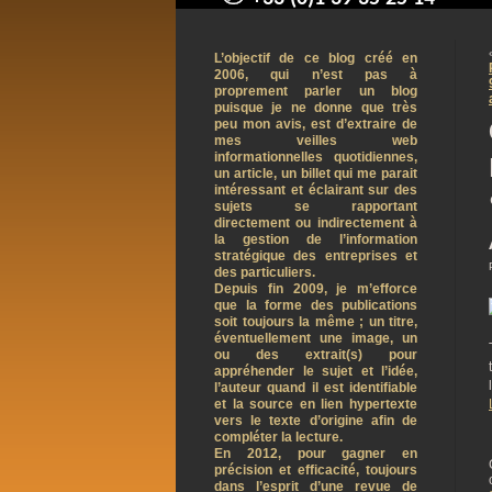
contact@arnaudpelletier.co
L’objectif de ce blog créé en
2006, qui n’est pas à
proprement parler un blog
puisque je ne donne que très
peu mon avis, est d’extraire de
mes veilles web
informationnelles quotidiennes,
un article, un billet qui me parait
intéressant et éclairant sur des
sujets se rapportant
directement ou indirectement à
la gestion de l’information
stratégique des entreprises et
des particuliers.
Depuis fin 2009, je m’efforce
que la forme des publications
soit toujours la même ; un titre,
éventuellement une image, un
ou des extrait(s) pour
appréhender le sujet et l’idée,
l’auteur quand il est identifiable
et la source en lien hypertexte
vers le texte d’origine afin de
compléter la lecture.
En 2012, pour gagner en
précision et efficacité, toujours
dans l’esprit d’une revue de