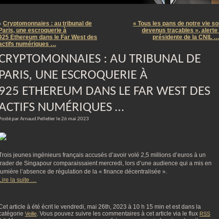
m
Cryptomonnaies : au tribunal de
« Tous les pans de notre vie so
«
Paris, une escroquerie à
devenus traçables », alerte 
925 Ethereum dans le Far West des
présidente de la CNIL 
actifs numériques …
CRYPTOMONNAIES : AU TRIBUNAL DE
PARIS, UNE ESCROQUERIE À
925 ETHEREUM DANS LE FAR WEST DES
ACTIFS NUMÉRIQUES …
Posté par Arnaud Pelletier le 26 mai 2023
Trois jeunes ingénieurs français accusés d’avoir volé 2,5 millions d’euros à un
trader de Singapour comparaissaient mercredi, lors d’une audience qui a mis en
lumière l’absence de régulation de la « finance décentralisée ».
Lire la suite …
Cet article à été écrit le vendredi, mai 26th, 2023 à 10 h 15 min et est dans la
catégorie
. Vous pouvez suivre les commentaires à cet article via le flux
Veille
RSS