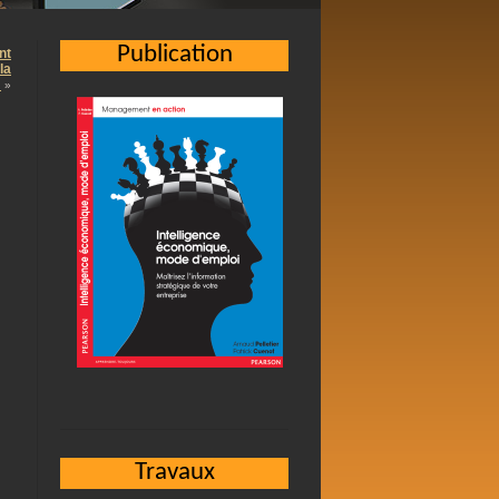
Publication
nt
la
…
»
Travaux