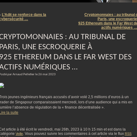
m
L’Adit se renforce dans la
Cryptomonnaies : au tribunal 
«
cybersécurité …
Paris, une escroquerie
925 Ethereum dans le Far West d
actifs numériques 
CRYPTOMONNAIES : AU TRIBUNAL DE
PARIS, UNE ESCROQUERIE À
925 ETHEREUM DANS LE FAR WEST DES
ACTIFS NUMÉRIQUES …
Posté par Arnaud Pelletier le 26 mai 2023
Trois jeunes ingénieurs français accusés d’avoir volé 2,5 millions d’euros à un
trader de Singapour comparaissaient mercredi, lors d’une audience qui a mis en
lumière l’absence de régulation de la « finance décentralisée ».
Lire la suite
Cet article à été écrit le vendredi, mai 26th, 2023 à 10 h 15 min et est dans la
catégorie
. Vous pouvez suivre les commentaires à cet article via le flux
Veille
RSS