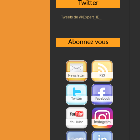
Twitter
Tweets de @Expert_IE_
Abonnez vous