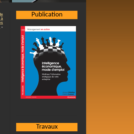
Publication
de
 à
es
…
»
Travaux