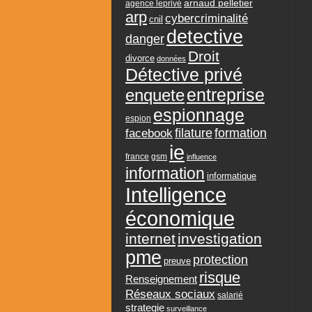
arnaud pelletier
agence leprivé
arp
cybercriminalité
cnil
detective
danger
Droit
divorce
données
Détective privé
entreprise
enquete
espionnage
espion
formation
facebook
filature
ie
france
gsm
influence
information
informatique
Intelligence
économique
internet
investigation
pme
protection
preuve
risque
Renseignement
Réseaux sociaux
salarié
strategie
surveillance