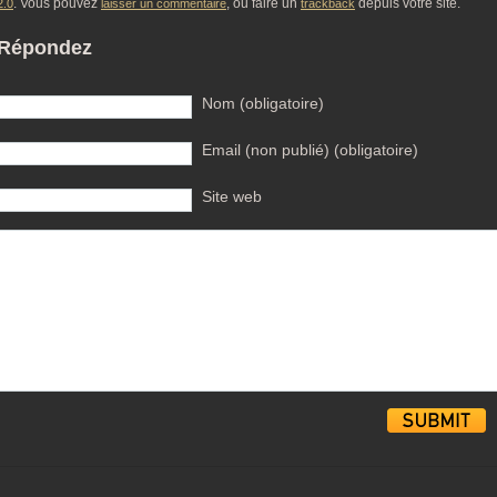
. Vous pouvez
, ou faire un
depuis votre site.
2.0
laisser un commentaire
trackback
Répondez
Nom (obligatoire)
Email (non publié) (obligatoire)
Site web
Alternative: