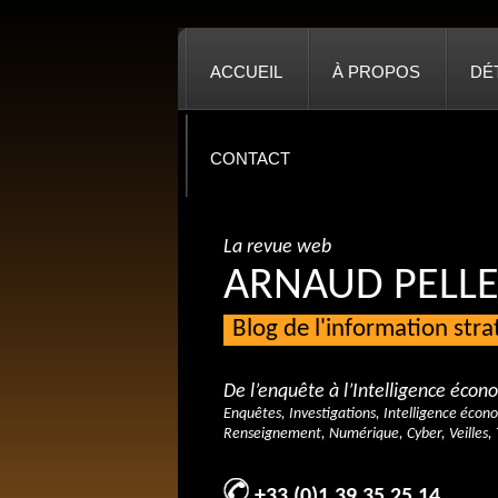
ACCUEIL
À PROPOS
DÉ
CONTACT
La revue web
ARNAUD PELLE
Blog de l'information str
De l’enquête à l’Intelligence éco
Enquêtes, Investigations, Intelligence écon
Renseignement, Numérique, Cyber, Veilles, 
+33 (0)1 39 35 25 14