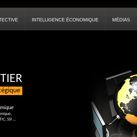
TECTIVE
INTELLIGENCE ÉCONOMIQUE
MÉDIAS
TIER
atégique
nomique
omique,
TIC, SSI …