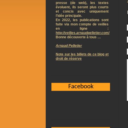
presse (de web), les textes
évoluent, ils seront plus courts
et concis avec uniquement
l’idée principale.
En 2022, les publications sont
faite via mon compte de veilles
en ligne :
http://veilles.arnaudpelletier.com/
Bonne découverte à tous …
Arnaud Pelletier
Note sur les billets de ce blog et
droit de réserve
Facebook