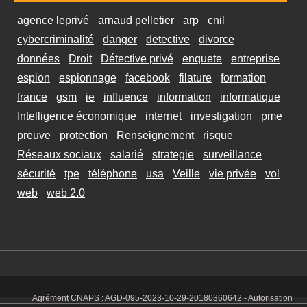
agence leprivé
arnaud pelletier
arp
cnil
cybercriminalité
danger
detective
divorce
données
Droit
Détective privé
enquete
entreprise
espion
espionnage
facebook
filature
formation
france
gsm
ie
influence
information
informatique
Intelligence économique
internet
investigation
pme
preuve
protection
Renseignement
risque
Réseaux sociaux
salarié
strategie
surveillance
sécurité
tpe
téléphone
usa
Veille
vie privée
vol
web
web 2.0
Agrément CNAPS :
AGD-095-2023-10-29-20180360642
- Autorisation