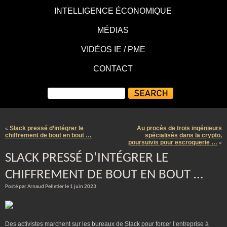
INTELLIGENCE ÉCONOMIQUE
MÉDIAS
VIDÉOS IE / PME
CONTACT
Slack pressé d’intégrer le
Au procès de trois ingénieurs
«
chiffrement de bout en bout …
spécialisés dans la crypto,
poursuivis pour escroquerie …
»
SLACK PRESSÉ D’INTÉGRER LE
CHIFFREMENT DE BOUT EN BOUT …
Posté par Arnaud Pelletier le 1 juin 2023
Des activistes marchent sur les bureaux de Slack pour forcer l’entreprise à