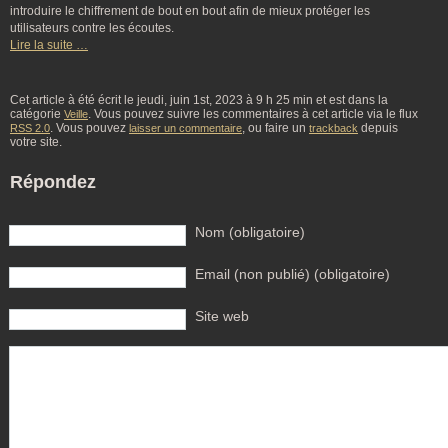
introduire le chiffrement de bout en bout afin de mieux protéger les
utilisateurs contre les écoutes.
Lire la suite …
Cet article à été écrit le jeudi, juin 1st, 2023 à 9 h 25 min et est dans la
catégorie
. Vous pouvez suivre les commentaires à cet article via le flux
Veille
. Vous pouvez
, ou faire un
depuis
RSS 2.0
laisser un commentaire
trackback
votre site.
Répondez
Nom (obligatoire)
Email (non publié) (obligatoire)
Site web