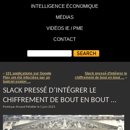
INTELLIGENCE ÉCONOMIQUE
MÉDIAS
VIDÉOS IE / PME
CONTACT
101 applications sur Google
Slack pressé d’intégrer le
«
Play ont été infectées par un
chiffrement de bout en bout …
»
logiciel espion …
SLACK PRESSÉ D’INTÉGRER LE
CHIFFREMENT DE BOUT EN BOUT …
Posté par Arnaud Pelletier le 1 juin 2023