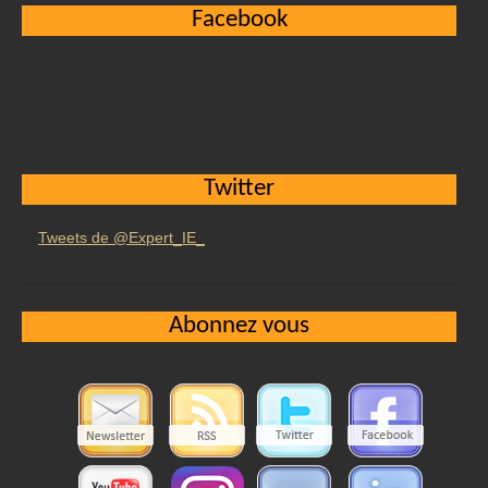
Facebook
Twitter
Tweets de @Expert_IE_
Abonnez vous