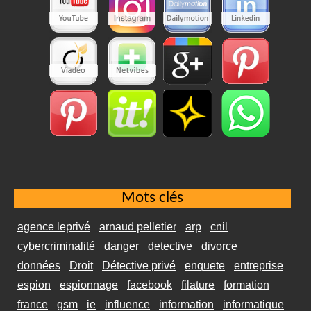
Mots clés
agence leprivé
arnaud pelletier
arp
cnil
cybercriminalité
danger
detective
divorce
données
Droit
Détective privé
enquete
entreprise
espion
espionnage
facebook
filature
formation
france
gsm
ie
influence
information
informatique