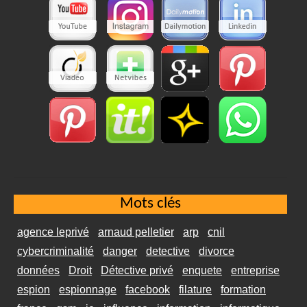
Mots clés
agence leprivé
arnaud pelletier
arp
cnil
cybercriminalité
danger
detective
divorce
données
Droit
Détective privé
enquete
entreprise
espion
espionnage
facebook
filature
formation