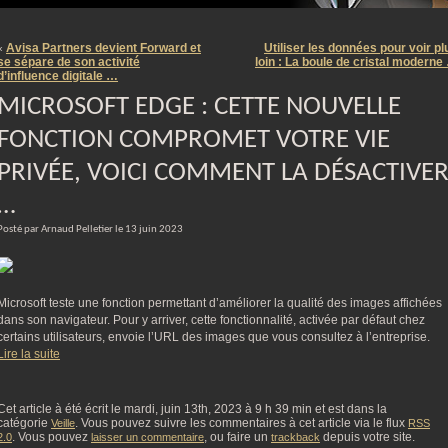
m
Avisa Partners devient Forward et
Utiliser les données pour voir pl
«
se sépare de son activité
loin : La boule de cristal moderne
d’influence digitale …
MICROSOFT EDGE : CETTE NOUVELLE
FONCTION COMPROMET VOTRE VIE
PRIVÉE, VOICI COMMENT LA DÉSACTIVE
…
Posté par Arnaud Pelletier le 13 juin 2023
Microsoft teste une fonction permettant d’améliorer la qualité des images affichées
dans son navigateur. Pour y arriver, cette fonctionnalité, activée par défaut chez
certains utilisateurs, envoie l’URL des images que vous consultez à l’entreprise.
Lire la suite
Cet article à été écrit le mardi, juin 13th, 2023 à 9 h 39 min et est dans la
catégorie
. Vous pouvez suivre les commentaires à cet article via le flux
Veille
RSS
. Vous pouvez
, ou faire un
depuis votre site.
2.0
laisser un commentaire
trackback