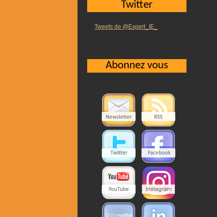
Twitter
Tweets de @Expert_IE_
Abonnez vous