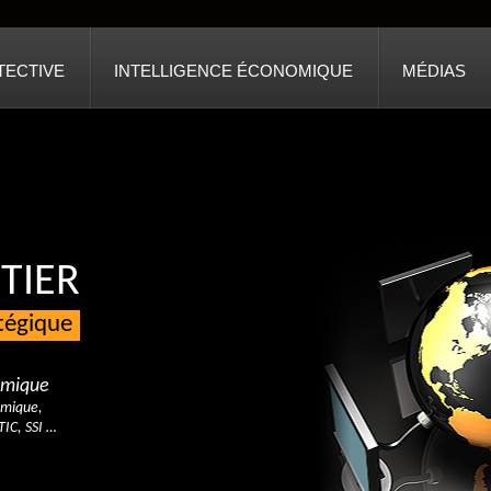
TECTIVE
INTELLIGENCE ÉCONOMIQUE
MÉDIAS
TIER
atégique
nomique
omique,
TIC, SSI …