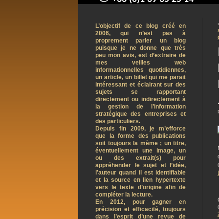
contact@arnaudpelletier.co
L’objectif de ce blog créé en
2006, qui n’est pas à
proprement parler un blog
puisque je ne donne que très
peu mon avis, est d’extraire de
mes veilles web
informationnelles quotidiennes,
un article, un billet qui me parait
intéressant et éclairant sur des
sujets se rapportant
directement ou indirectement à
la gestion de l’information
stratégique des entreprises et
des particuliers.
Depuis fin 2009, je m’efforce
que la forme des publications
soit toujours la même ; un titre,
éventuellement une image, un
ou des extrait(s) pour
appréhender le sujet et l’idée,
l’auteur quand il est identifiable
et la source en lien hypertexte
vers le texte d’origine afin de
compléter la lecture.
En 2012, pour gagner en
précision et efficacité, toujours
dans l’esprit d’une revue de