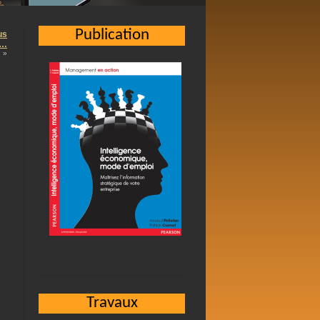
Publication
us
 …
»
R
Travaux