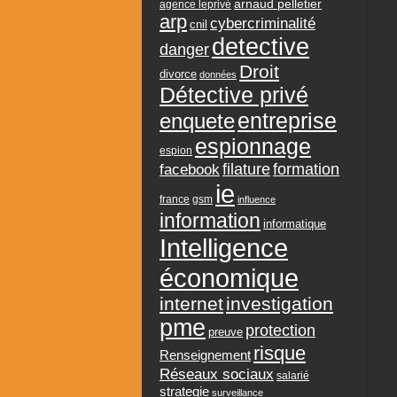
arnaud pelletier
agence leprivé
arp
cybercriminalité
cnil
detective
danger
Droit
divorce
données
Détective privé
entreprise
enquete
espionnage
espion
formation
facebook
filature
ie
france
gsm
influence
information
informatique
Intelligence
économique
internet
investigation
pme
protection
preuve
risque
Renseignement
Réseaux sociaux
salarié
strategie
surveillance