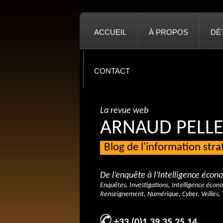
ACCUEIL
À PROPOS
DÉ
CONTACT
La revue web
ARNAUD PELLE
Blog de l'information str
De l’enquête à l’Intelligence éco
Enquêtes, Investigations, Intelligence écon
Renseignement, Numérique, Cyber, Veilles, 
+33 (0)1 39 35 25 14