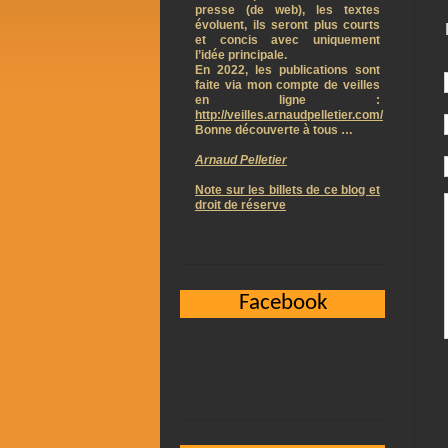
presse (de web), les textes
évoluent, ils seront plus courts
et concis avec uniquement
l’idée principale.
En 2022, les publications sont
faite via mon compte de veilles
en ligne :
http://veilles.arnaudpelletier.com/
Bonne découverte à tous …
Arnaud Pelletier
Note sur les billets de ce blog et
droit de réserve
Facebook