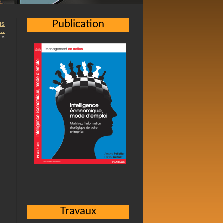
Publication
us
 …
»
R
Travaux