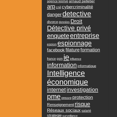
arnaud pelletier
agence leprivé
arp
cybercriminalité
cnil
detective
danger
Droit
divorce
données
Détective privé
entreprise
enquete
espionnage
espion
formation
facebook
filature
ie
france
gsm
influence
information
informatique
Intelligence
économique
internet
investigation
pme
protection
preuve
risque
Renseignement
Réseaux sociaux
salarié
strategie
surveillance