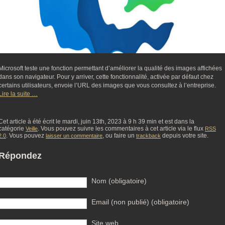
Microsoft teste une fonction permettant d’améliorer la qualité des images affichées
dans son navigateur. Pour y arriver, cette fonctionnalité, activée par défaut chez
certains utilisateurs, envoie l’URL des images que vous consultez à l’entreprise.
Lire la suite …
Cet article à été écrit le mardi, juin 13th, 2023 à 9 h 39 min et est dans la
catégorie
. Vous pouvez suivre les commentaires à cet article via le flux
Veille
RSS
. Vous pouvez
, ou faire un
depuis votre site.
2.0
laisser un commentaire
trackback
Répondez
Nom (obligatoire)
Email (non publié) (obligatoire)
Site web