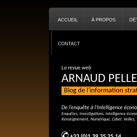
ACCUEIL
À PROPOS
DÉ
CONTACT
La revue web
ARNAUD PELLE
Blog de l'information str
De l’enquête à l’Intelligence éco
Enquêtes, Investigations, Intelligence écon
Renseignement, Numérique, Cyber, Veilles, 
+33 (0)1 39 35 25 14