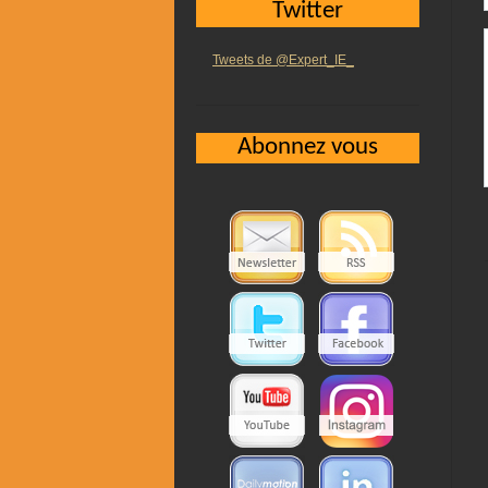
Twitter
Tweets de @Expert_IE_
Abonnez vous