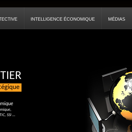
TECTIVE
INTELLIGENCE ÉCONOMIQUE
MÉDIAS
TIER
atégique
nomique
omique,
TIC, SSI …