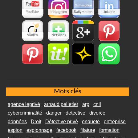
Mots clés
agence leprivé
arnaud pelletier
arp
cnil
cybercriminalité
danger
detective
divorce
données
Droit
Détective privé
enquete
entreprise
espion
espionnage
facebook
filature
formation