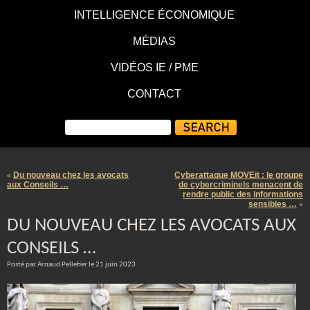
INTELLIGENCE ÉCONOMIQUE
MÉDIAS
VIDÉOS IE / PME
CONTACT
Du nouveau chez les avocats
Cyberattaque MOVEit : le groupe
«
aux Conseils …
de cybercriminels menacent de
rendre public des informations
sensibles …
»
DU NOUVEAU CHEZ LES AVOCATS AUX
CONSEILS …
Posté par Arnaud Pelletier le 21 juin 2023