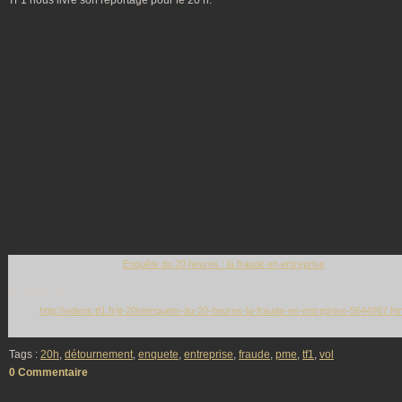
TF1 nous livre son reportage pour le 20 h.
Enquête du 20 heures : la fraude en entreprise
En savoir plus :
http://videos.tf1.fr/jt-20h/enquete-du-20-heures-la-fraude-en-entreprise-5644887.ht
Tags :
20h
,
détournement
,
enquete
,
entreprise
,
fraude
,
pme
,
tf1
,
vol
0 Commentaire