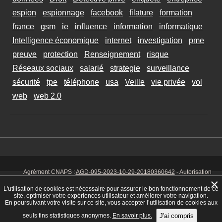
espion
espionnage
facebook
filature
formation
france
gsm
ie
influence
information
informatique
Intelligence économique
internet
investigation
pme
preuve
protection
Renseignement
risque
Réseaux sociaux
salarié
strategie
surveillance
sécurité
tpe
téléphone
usa
Veille
vie privée
vol
web
web 2.0
Agrément CNAPS :
AGD-095-2023-10-29-20180360642
- Autorisation
d’exercer CNAPS :
AUT-095-2113-01-07-20140365170
- SIRET 449 086
×
925 00038 - Code NAF 8030 Z -
Mentions Légales
-
Cookies
Tél. : 06 14
L'utilisation de cookies est nécessaire pour assurer le bon fonctionnement de ce
01 75 32
site, optimiser votre expériences utilisateur et améliorer votre navigation.
En poursuivant votre visite sur ce site, vous accepter l’utilisation de cookies aux
seuls fins statistiques anonymes.
En savoir plus.
J'ai compris