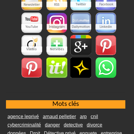
Mots clés
agence leprivé
arnaud pelletier
arp
cnil
cybercriminalité
danger
detective
divorce
données
Droit
Détective privé
enquete
entreprise