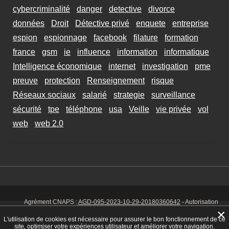
cybercriminalité
danger
detective
divorce
données
Droit
Détective privé
enquete
entreprise
espion
espionnage
facebook
filature
formation
france
gsm
ie
influence
information
informatique
Intelligence économique
internet
investigation
pme
preuve
protection
Renseignement
risque
Réseaux sociaux
salarié
strategie
surveillance
sécurité
tpe
téléphone
usa
Veille
vie privée
vol
web
web 2.0
Agrément CNAPS :
AGD-095-2023-10-29-20180360642
- Autorisation
d’exercer CNAPS :
AUT-095-2113-01-07-20140365170
- SIRET 449 086
×
925 00038 - Code NAF 8030 Z -
Mentions Légales
-
Cookies
Tél. : 06 14
L'utilisation de cookies est nécessaire pour assurer le bon fonctionnement de ce
01 75 32
site, optimiser votre expériences utilisateur et améliorer votre navigation.