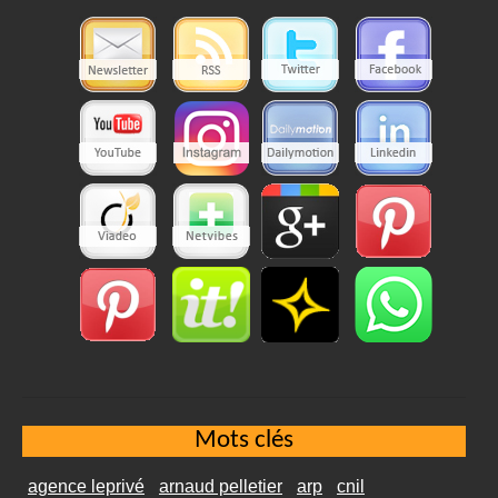
Mots clés
agence leprivé
arnaud pelletier
arp
cnil