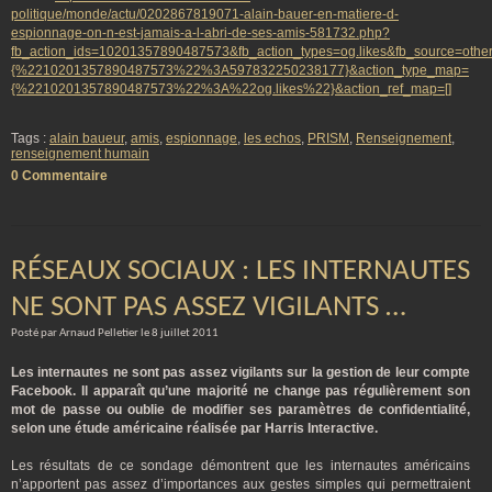
politique/monde/actu/0202867819071-alain-bauer-en-matiere-d-
espionnage-on-n-est-jamais-a-l-abri-de-ses-amis-581732.php?
fb_action_ids=10201357890487573&fb_action_types=og.likes&fb_source=other
{%2210201357890487573%22%3A597832250238177}&action_type_map=
{%2210201357890487573%22%3A%22og.likes%22}&action_ref_map=[]
Tags :
alain baueur
,
amis
,
espionnage
,
les echos
,
PRISM
,
Renseignement
,
renseignement humain
0 Commentaire
RÉSEAUX SOCIAUX : LES INTERNAUTES
NE SONT PAS ASSEZ VIGILANTS …
Posté par Arnaud Pelletier le 8 juillet 2011
Les internautes ne sont pas assez vigilants sur la gestion de leur compte
Facebook. Il apparaît qu’une majorité ne change pas régulièrement son
mot de passe ou oublie de modifier ses paramètres de confidentialité,
selon une étude américaine réalisée par Harris Interactive.
Les résultats de ce sondage démontrent que les internautes américains
n’apportent pas assez d’importances aux gestes simples qui permettraient