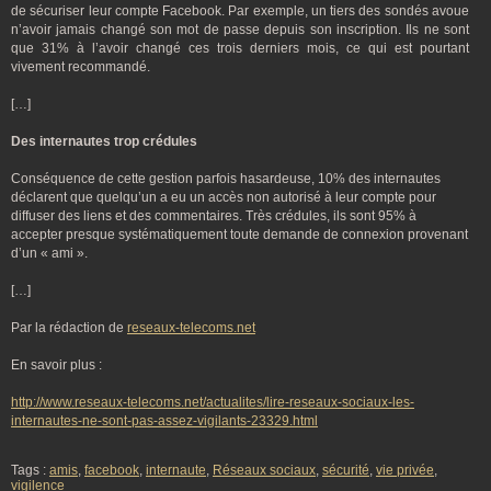
de sécuriser leur compte Facebook. Par exemple, un tiers des sondés avoue
n’avoir jamais changé son mot de passe depuis son inscription. Ils ne sont
que 31% à l’avoir changé ces trois derniers mois, ce qui est pourtant
vivement recommandé.
[…]
Des internautes trop crédules
Conséquence de cette gestion parfois hasardeuse, 10% des internautes
déclarent que quelqu’un a eu un accès non autorisé à leur compte pour
diffuser des liens et des commentaires. Très crédules, ils sont 95% à
accepter presque systématiquement toute demande de connexion provenant
d’un « ami ».
[…]
Par la rédaction de
reseaux-telecoms.net
En savoir plus :
http://www.reseaux-telecoms.net/actualites/lire-reseaux-sociaux-les-
internautes-ne-sont-pas-assez-vigilants-23329.html
Tags :
amis
,
facebook
,
internaute
,
Réseaux sociaux
,
sécurité
,
vie privée
,
vigilence