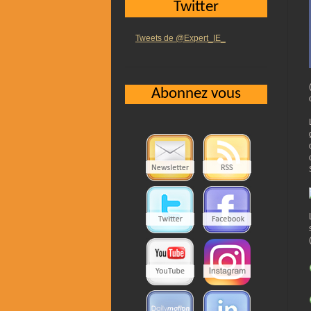
Twitter
Tweets de @Expert_IE_
Abonnez vous