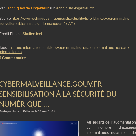
Par
Techniques de l’Ingénieur
sur
techniques-ingenieur.fr
Source
https://www.techniques-ingenieur.fr/actualite/livre-blanc/cybercriminalite-
nouvelles-cibles-pirates-informatiques-47771/
Crédit Photo :
Shutterstock
Tags :
attaque informatique
,
cible
,
cybercriminalité
,
pirate informatique
,
réseaux
informatiques
0 Commentaire
CYBERMALVEILLANCE.GOUV.FR
SENSIBILISATION À LA SÉCURITÉ DU
NUMÉRIQUE …
Posté par Arnaud Pelletier le 31 mai 2017
Au regard de l’augmentation
du nombre d’attaques
informatiques notamment de