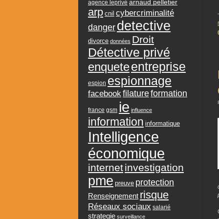
arnaud pelletier
agence leprivé
arp
cybercriminalité
cnil
detective
danger
Droit
divorce
données
Détective privé
entreprise
enquete
espionnage
espion
formation
facebook
filature
ie
france
gsm
influence
information
informatique
Intelligence
économique
internet
investigation
pme
protection
preuve
risque
Renseignement
Réseaux sociaux
salarié
strategie
surveillance