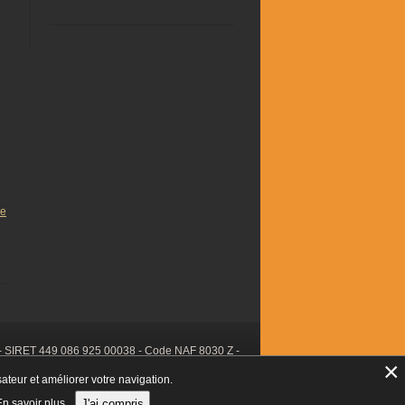
de
- SIRET 449 086 925 00038 - Code NAF 8030 Z -
×
sateur et améliorer votre navigation.
n savoir plus.
J'ai compris