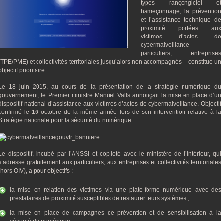
types rançongiciel et
hameçonnage, la prévention
et l’assistance technique de
proximité portées aux
victimes d’actes de
cybermalveillance –
particuliers, entreprises
(TPE/PME) et collectivités territoriales jusqu’alors non accompagnés – constitue un
objectif prioritaire.
Le 18 juin 2015, au cours de la présentation de la stratégie numérique du
gouvernement, le Premier ministre Manuel Valls annonçait la mise en place d’un
dispositif national d’assistance aux victimes d’actes de cybermalveillance. Objectif
confirmé le 16 octobre de la même année lors de son intervention relative à la
Stratégie nationale pour la sécurité du numérique.
Le dispositif, incubé par l’ANSSI et copiloté avec le ministère de l’Intérieur, qui
s’adresse gratuitement aux particuliers, aux entreprises et collectivités territoriales
(hors OIV), a pour objectifs :
la mise en relation des victimes via une plate-forme numérique avec des
prestataires de proximité susceptibles de restaurer leurs systèmes ;
la mise en place de campagnes de prévention et de sensibilisation à la