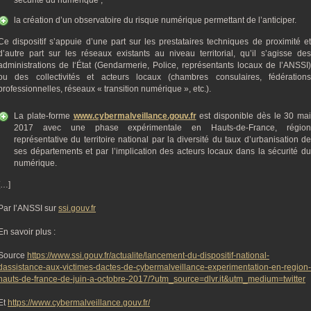
sécurité du numérique ;
la création d’un observatoire du risque numérique permettant de l’anticiper.
Ce dispositif s’appuie d’une part sur les prestataires techniques de proximité et
d’autre part sur les réseaux existants au niveau territorial, qu’il s’agisse des
administrations de I‘État (Gendarmerie, Police, représentants locaux de I’ANSSI)
ou des collectivités et acteurs locaux (chambres consulaires, fédérations
professionnelles, réseaux « transition numérique », etc.).
La plate-forme
www.cybermalveillance.gouv.fr
est disponible dès le 30 mai
2017 avec une phase expérimentale en Hauts-de-France, région
représentative du territoire national par la diversité du taux d’urbanisation de
ses départements et par l’implication des acteurs locaux dans la sécurité du
numérique.
[…]
Par I’ANSSI sur
ssi.gouv.fr
En savoir plus :
Source
https://www.ssi.gouv.fr/actualite/lancement-du-dispositif-national-
dassistance-aux-victimes-dactes-de-cybermalveillance-experimentation-en-region-
hauts-de-france-de-juin-a-octobre-2017/?utm_source=dlvr.it&utm_medium=twitter
Et
https://www.cybermalveillance.gouv.fr/