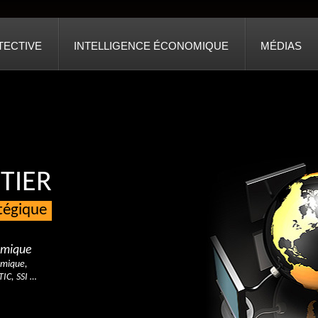
TECTIVE
INTELLIGENCE ÉCONOMIQUE
MÉDIAS
TIER
atégique
nomique
omique,
TIC, SSI …