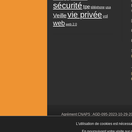
sécurité
tpe
téléphone
usa
vie privée
Veille
vol
web
web 2.0
Agrément CNAPS :
AGD-095-2023-10-29-2
L'utilisation de cookies est nécessa
En poursuivant votre visite sur 