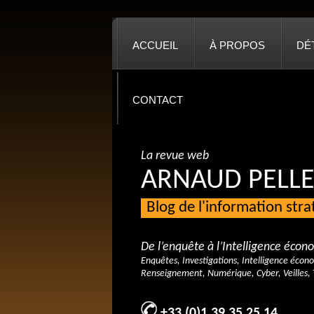
ACCUEIL
À PROPOS
DÉ
CONTACT
La revue web
ARNAUD PELLE
Blog de l'information str
De l’enquête à l’Intelligence éco
Enquêtes, Investigations, Intelligence écon
Renseignement, Numérique, Cyber, Veilles, 
+33 (0)1 39 35 25 14