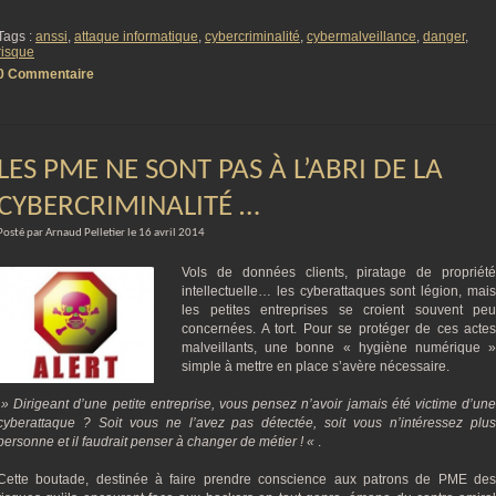
Tags :
anssi
,
attaque informatique
,
cybercriminalité
,
cybermalveillance
,
danger
,
risque
0 Commentaire
LES PME NE SONT PAS À L’ABRI DE LA
CYBERCRIMINALITÉ …
Posté par Arnaud Pelletier le 16 avril 2014
Vols de données clients, piratage de propriété
intellectuelle… les cyberattaques sont légion, mais
les petites entreprises se croient souvent peu
concernées. A tort. Pour se protéger de ces actes
malveillants, une bonne « hygiène numérique »
simple à mettre en place s’avère nécessaire.
» Dirigeant d’une petite entreprise, vous pensez n’avoir jamais été victime d’une
cyberattaque ? Soit vous ne l’avez pas détectée, soit vous n’intéressez plus
personne et il faudrait penser à changer de métier ! «
.
Cette boutade, destinée à faire prendre conscience aux patrons de PME des