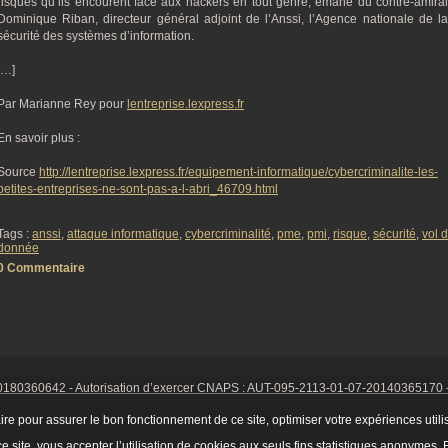
risques qu’ils encourent face aux hackers en tout genre, émane du contre-amiral
Dominique Riban, directeur général adjoint de l’Anssi, l’Agence nationale de la
sécurité des systèmes d’information.
[…]
Par Marianne Rey pour
lentreprise.lexpress.fr
En savoir plus :
Source
http://lentreprise.lexpress.fr/equipement-informatique/cybercriminalite-les-
petites-entreprises-ne-sont-pas-a-l-abri_46709.html
Tags :
anssi
,
attaque informatique
,
cybercriminalité
,
pme
,
pmi
,
risque
,
sécurité
,
vol 
donnée
0 Commentaire
0180360642
- Autorisation d’exercer CNAPS :
AUT-095-2113-01-07-20140365170
Mentions Légales
-
Cookies
Tél. : 06 14 01 75 32
ire pour assurer le bon fonctionnement de ce site, optimiser votre expériences utili
ce site, vous accepter l’utilisation de cookies aux seuls fins statistiques anonymes.
E