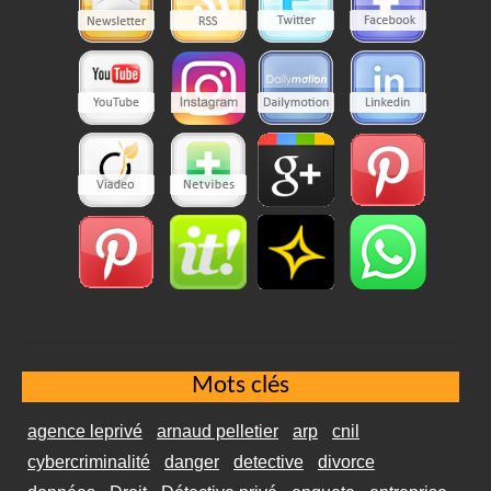
Mots clés
agence leprivé
arnaud pelletier
arp
cnil
cybercriminalité
danger
detective
divorce