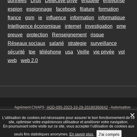
données
Droit
Détective privé
enquete
entreprise
espion
espionnage
facebook
filature
formation
france
gsm
ie
influence
information
informatique
Intelligence économique
internet
investigation
pme
preuve
protection
Renseignement
risque
Réseaux sociaux
salarié
strategie
surveillance
sécurité
tpe
téléphone
usa
Veille
vie privée
vol
web
web 2.0
Agrément CNAPS :
AGD-095-2023-10-29-20180360642
- Autorisation
d’exercer CNAPS :
AUT-095-2113-01-07-20140365170
- SIRET 449 086
×
925 00038 - Code NAF 8030 Z -
Mentions Légales
-
Cookies
Tél. : 06 14
L'utilisation de cookies est nécessaire pour assurer le bon fonctionnement de ce
01 75 32
site, optimiser votre expériences utilisateur et améliorer votre navigation.
En poursuivant votre visite sur ce site, vous accepter l’utilisation de cookies aux
seuls fins statistiques anonymes.
En savoir plus.
J'ai compris