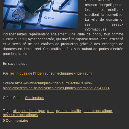
l’abri, désormais les
réseaux énergétiques et
les appareils médicaux
suscitent la convoitise.
La ville de demain et
ses réseaux
informatiques
indispensables représentent également une cible de choix, tout comme
l’Usine du futur, hyper connectée, qui doit être capable d’améliorer l’efficacité
et la flexibilité de ses chaînes de production grâce à des échanges de
données en temps réel. Ces multiples flux sont autant de portes d’entrée
pour les pirates…
En savoir plus :
Par
Techniques de l’Ingénieur
sur
techniques-ingenieur.fr
Source
https://www.techniques-ingenieur.fr/actualite/livre-
blanc/cybercriminalite-nouvelles-cibles-pirates-informatiques-47771/
Crédit Photo :
Shutterstock
Tags :
attaque informatique
,
cible
,
cybercriminalité
,
pirate informatique
,
réseaux informatiques
0 Commentaire