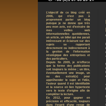
contact@arnaudpelletier.co
L’objectif de ce blog créé en
2006, qui n’est pas à
proprement parler un blog
puisque je ne donne que très
peu mon avis, est d’extraire de
mes veilles web
informationnelles quotidiennes,
un article, un billet qui me parait
intéressant et éclairant sur des
sujets se rapportant
directement ou indirectement à
la gestion de l’information
stratégique des entreprises et
des particuliers.
Depuis fin 2009, je m’efforce
que la forme des publications
soit toujours la même ; un titre,
éventuellement une image, un
ou des extrait(s) pour
appréhender le sujet et l’idée,
l’auteur quand il est identifiable
et la source en lien hypertexte
vers le texte d’origine afin de
compléter la lecture.
En 2012, pour gagner en
précision et efficacité, toujours
dans l’esprit d’une revue de