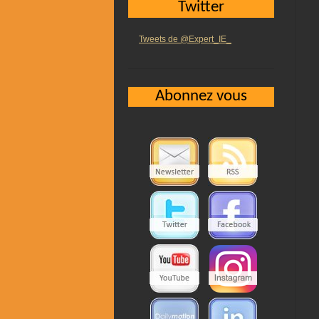
Twitter
Tweets de @Expert_IE_
Abonnez vous