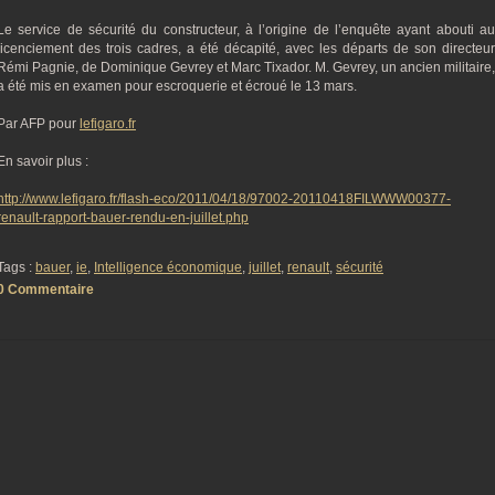
Le service de sécurité du constructeur, à l’origine de l’enquête ayant abouti au
licenciement des trois cadres, a été décapité, avec les départs de son directeur
Rémi Pagnie, de Dominique Gevrey et Marc Tixador. M. Gevrey, un ancien militaire,
a été mis en examen pour escroquerie et écroué le 13 mars.
Par AFP pour
lefigaro.fr
En savoir plus :
http://www.lefigaro.fr/flash-eco/2011/04/18/97002-20110418FILWWW00377-
renault-rapport-bauer-rendu-en-juillet.php
Tags :
bauer
,
ie
,
Intelligence économique
,
juillet
,
renault
,
sécurité
0 Commentaire