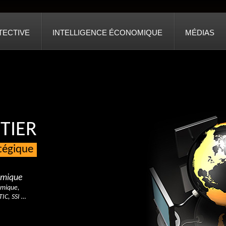
TECTIVE
INTELLIGENCE ÉCONOMIQUE
MÉDIAS
TIER
atégique
nomique
omique,
TIC, SSI …