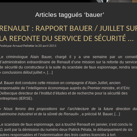
m
Articles taggués ‘bauer’
RENAULT : RAPPORT BAUER / JUILLET SU
LA REFONTE DU SERVICE DE SÉCURITÉ …
Posté par Arnaud Pelletier le 20 avril 2011
Le criminologue Alain Bauer, chargé il y a une semaine par un conseil
d’administration extraordinaire de Renault d’une mission sur la refonte du service
de sécurité du constructeur à la suite du scandale de faux espionnage, rendra ses
« conclusions début juillet », […]
M. Bauer doit conduire cette mission en compagnie d’Alain Juillet, ancien
responsable de l’intelligence économique auprès du Premier ministre, et d’Eric
Delbecque directeur de l’Institut d’études et de recherche pour la sécurité des
entreprises (IERSE).
« Nous ferons des propositions sur l’architecture de la future direction du
patrimoine industriel et de la sûreté de Renault
« , a précisé M. Bauer, […]
Le scandale de faux espionnage, qui a touché Renault en janvier, s’est conclu le
11 avril par la démission du numéro deux Patrick Pélata, le débarquement de six
autres responsables et l’indemnisation des trois cadres licenciés à tort.