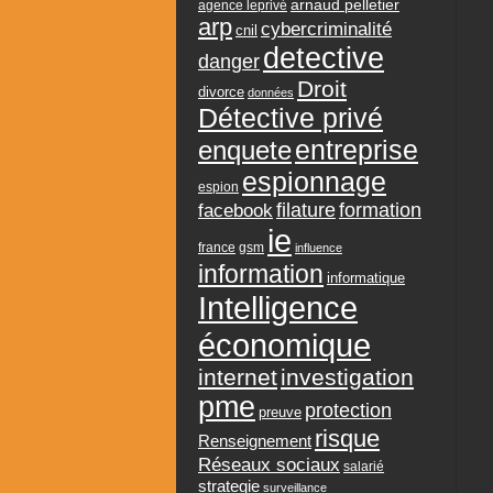
arnaud pelletier
agence leprivé
arp
cybercriminalité
cnil
detective
danger
Droit
divorce
données
Détective privé
entreprise
enquete
espionnage
espion
formation
facebook
filature
ie
france
gsm
influence
information
informatique
Intelligence
économique
internet
investigation
pme
protection
preuve
risque
Renseignement
Réseaux sociaux
salarié
strategie
surveillance