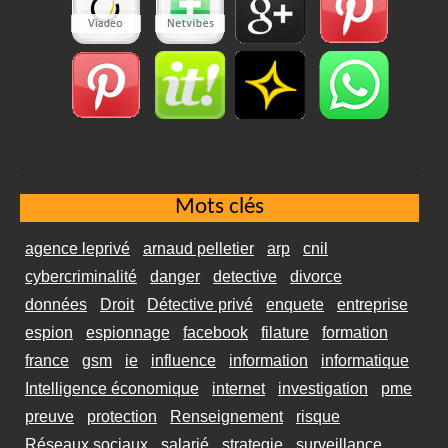
Mots clés
agence leprivé
arnaud pelletier
arp
cnil
cybercriminalité
danger
detective
divorce
données
Droit
Détective privé
enquete
entreprise
espion
espionnage
facebook
filature
formation
france
gsm
ie
influence
information
informatique
Intelligence économique
internet
investigation
pme
preuve
protection
Renseignement
risque
Réseaux sociaux
salarié
strategie
surveillance