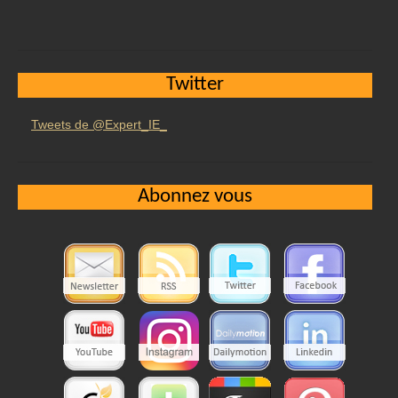
Twitter
Tweets de @Expert_IE_
Abonnez vous