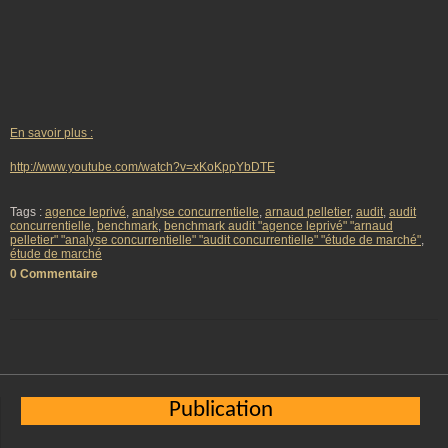
En savoir plus :
http://www.youtube.com/watch?v=xKoKppYbDTE
Tags :
agence leprivé
,
analyse concurrentielle
,
arnaud pelletier
,
audit
,
audit
concurrentielle
,
benchmark
,
benchmark audit "agence leprivé" "arnaud
pelletier" "analyse concurrentielle" "audit concurrentielle" "étude de marché"
,
étude de marché
0 Commentaire
Publication