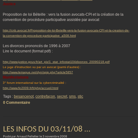
Justice
Proposition de loi Béteille : vers la fusion avocats-CPI et la création de la
convention de procédure participative assistée par avocat
http://cnb.avocat.fr/Proposition-de-loi-Beteille-vers-la-fusion-avocats-CPI-et-la-creation-de-
la-convention-de-procedure-participative_a508.html
Les divorces prononcés de 1996 à 2007
Lire le document (format pdf) :
http://www.justice.gouv.fr/art_pix/1_stat_infostat104divorces_20090218.pdf
Le juge d’instruction vu par un avocat (parmi d’autres) :
http://www.lemague.net/dyn/spip.php?article5857
Manifestations
3° forum international sur la cybercriminalité :
http://www.fic2009.fr/fr/php/accueil.html
Tags :
besancenot
,
contrefaçon
,
secret
,
sms
,
stic
0 Commentaire
LES INFOS DU 03/11/08 …
Posté par Arnaud Pelletier le 3 novembre 2008