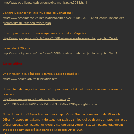
http://www.web-libre.org/dossiers/police-municipale,5533.html
L’affaire Besancenot-Taser vue par les Canadiens :
http://www.cyberpresse.ca/international/europe/200810/30/01-34329-les-tribulations-des-
promoteurs-du-taser-en-france.php
Preuve par adresse IP : un couple accusé à tort en Angleterre
http://www.pcinpact.com/actu/news/46980-atari-race-adresse-jeu-logistep.htm?vc=1
La retraite à 70 ans :
http://www.pcinpact.com/actu/news/46980-atari-race-adresse-jeu-logistep.htm?vc=1
Liens utiles
Une initiation à la généalogie familiale assez complète :
http://www.genealogy.tm.fr/initiation.htm
Démarches du conjoint survivant d’un professionnel libéral pour obtenir une pension de
réversion :
http://www.servicepubliclocal.com/spl/accueil.spl?
c=546730&f=N0/N16/N378/N15865/F3000&l=2120&p=ongletsFiche
Nouvelle version (3.0) de la suite bureautique Open Source concurrente de Microsoft
Office. Propose un traitement de texte, un tableur, un logiciel de dessin, un programme de
présentation… Compatible Windows Vista depuis la version 2.2. Compatible également
avec les documents créés à partir de Microsoft Office 2007.