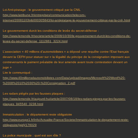
Loi Anti-piratage : le gouvernement critiqué par la CNIL
http://www.latribune.fr/entreprises/communication/telecom–
internet/20081103trib000305843/loi-antipiratage-le-gouvernement-critique-par-la-cnil-.html
Le gouvernement durcit les conditions de levée du secret-défense :
http://www.lemonde.fr/societe/article/2008/10/30/le-gouvernement-durcit-les-conditions-de-
levee-du-secret-defense_1112861_3224.html
L’association « 40 millions d’automobilistes » a déposé une requête contre l’Etat français
devant la CEFH pour statuer sur « la légalité du principe de la consignation imposant aux
contrevenants le paiment préalable de leur amende avant toute contestation devant un
juge »
Lire le communiqué :
http://www.40millionsdautomobilistes.com/Data/upload/images/Microsoft%20Word%20-
%2008%2010%2030%20-%20Consignation_2.pdf
Les radars piégés par les fausses plaques :
http://www.lemonde.fr/aujourd-hui/article/2007/08/18/les-radars-pieges-par-les-fausses-
plaques_945540_3238.html
Immatriculation : le département reste obligatoire
http://www.europe1.fr/Info/Actualite-France/Societe/Immatriculation-le-departement-reste-
obligatoire/(gid)/176029
La police municipale : quel est son rôle ?