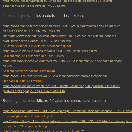
http://www.lexpress.fr/actualites/1/un-policier-en-conseil-de-discipline-ou-il-entend-
denoncer-un-fichier-controverse_743393.html
La contrefaçon dans les produits high-tech explose :
http://www.lemonde.fr/technologies/article/2009/02/25/la-contrefacon-dans-les-produits-
high-tech-explose_1160197_651865.html?
xtref=http://www.lemonde.fr/technologies/article/2009/02/25/la-contrefacon-dans-les-
produits-high-tech-explose_1160197_651865.html
Du secret défense à la défense des secrets d’Etat :
http://lajustice.blogs.liberation.fr/barella/2009/02/du-secret-dfens.html
La recherche de personnes par Base Elèves :
http://retraitbaseeleves.wordpress.com/2009/02/17/la-recherche-de-personnes-par-base-
eleves/
La reconnaissance faciale, c’est bidon :
http://www.01net.com/editorial/403812/la-reconnaissance-faciale-c-est-bidon/
Que fait un Juge de proximité ? :
http://www.lille.maville.com/actu/actudet_-Josette-Caubet-juge-de-proximite-Il-faut-faire-
preuve-de-pedagogie-_dep-839626_actu.Htm
Reportage: comment Microsoft évalue les menaces sur Internet » :
http://www.silicon.fr/fr/news/2009/02/25/reportage__comment_microsoft_securise___ou_l_hist
En savoir plus sur le « pantouflage » :
http://www.challenges.fr/actualites/politique_economique/20090225.CHA1447/en_savoir_plus_
Suisse : le SMS espion reste légal
http://www.lematin.ch/actu/suisse/sms-espion-reste-legal-82106