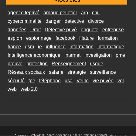
Mots clés
agence leprivé
arnaud pelletier
arp
cnil
cybercriminalité
danger
detective
divorce
données
Droit
Détective privé
enquete
entreprise
espion
espionnage
facebook
filature
formation
france
gsm
ie
influence
information
informatique
Intelligence économique
internet
investigation
pme
preuve
protection
Renseignement
risque
Réseaux sociaux
salarié
strategie
surveillance
sécurité
tpe
téléphone
usa
Veille
vie privée
vol
web
web 2.0
Agrément CNAPS :
AGD-095-2023-10-29-20180360642
- Autorisation