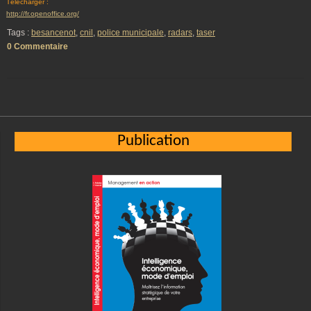
Télécharger :
http://fr.openoffice.org/
Tags :
besancenot
,
cnil
,
police municipale
,
radars
,
taser
0 Commentaire
Publication