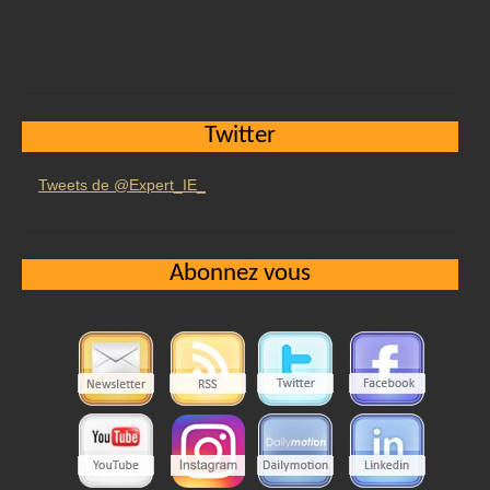
Twitter
Tweets de @Expert_IE_
Abonnez vous