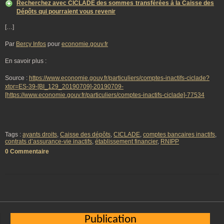
Recherchez avec CICLADE des sommes transférées à la Caisse des
Dépôts qui pourraient vous revenir
[…]
Par
Bercy Infos
pour
economie.gouv.fr
En savoir plus :
Source :
https://www.economie.gouv.fr/particuliers/comptes-inactifs-ciclade?
xtor=ES-39-[BI_129_20190709]-20190709-
[https://www.economie.gouv.fr/particuliers/comptes-inactifs-ciclade]-77534
Tags :
ayants droits
,
Caisse des dépôts
,
CICLADE
,
comptes bancaires inactifs
,
contrats d’assurance-vie inactifs
,
établissement financier
,
RNIPP
0 Commentaire
Publication