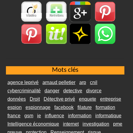
Mots clés
agence leprivé
arnaud pelletier
arp
cnil
cybercriminalité
danger
detective
divorce
données
Droit
Détective privé
enquete
entreprise
espion
espionnage
facebook
filature
formation
france
gsm
ie
influence
information
informatique
Intelligence économique
internet
investigation
pme
preuve
protection
Renseignement
risque