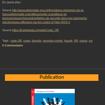
En savoir plus :
Source
http://www.diplomatie.gouv.fr/fr/politique-etrangere-de-la-
france/diplomatie-scientifique/veille-scientifique-et-
technologique/chine/article/failles-de-securite-dans-les-paiements-
electroniques-effectues-via-les-codes-qr?xtor=RSS-4
Source
https://fr.wikipedia.org/wiki/Code_QR
Tags :
code OR
,
copie
,
donnée
,
données privée
,
fraude
,
OR
,
risque
,
vol
0 Commentaire
Publication