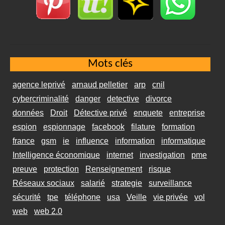
Mots clés
agence leprivé
arnaud pelletier
arp
cnil
cybercriminalité
danger
detective
divorce
données
Droit
Détective privé
enquete
entreprise
espion
espionnage
facebook
filature
formation
france
gsm
ie
influence
information
informatique
Intelligence économique
internet
investigation
pme
preuve
protection
Renseignement
risque
Réseaux sociaux
salarié
strategie
surveillance
sécurité
tpe
téléphone
usa
Veille
vie privée
vol
web
web 2.0