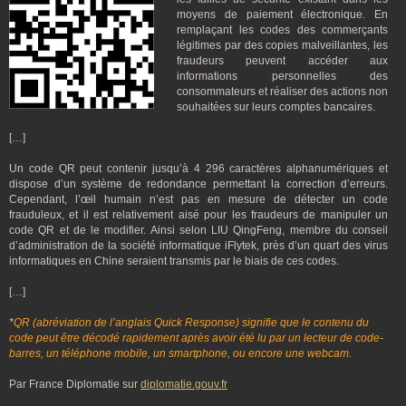
moyens de paiement électronique. En
remplaçant les codes des commerçants
légitimes par des copies malveillantes, les
fraudeurs peuvent accéder aux
informations personnelles des
consommateurs et réaliser des actions non
souhaitées sur leurs comptes bancaires.
[…]
Un code QR peut contenir jusqu’à 4 296 caractères alphanumériques et
dispose d’un système de redondance permettant la correction d’erreurs.
Cependant, l’œil humain n’est pas en mesure de détecter un code
frauduleux, et il est relativement aisé pour les fraudeurs de manipuler un
code QR et de le modifier. Ainsi selon LIU QingFeng, membre du conseil
d’administration de la société informatique iFlytek, près d’un quart des virus
informatiques en Chine seraient transmis par le biais de ces codes.
[…]
*
QR (abréviation de l’anglais Quick Response) signifie que le contenu du
code peut être décodé rapidement après avoir été lu par un lecteur de code-
barres, un téléphone mobile, un smartphone, ou encore une webcam.
Par France Diplomatie sur
diplomatie.gouv.fr