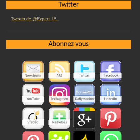
Twitter
Tweets de @Expert_IE_
Abonnez vous