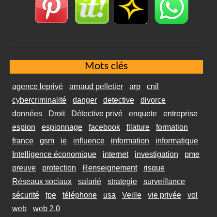
Mots clés
agence leprivé
arnaud pelletier
arp
cnil
cybercriminalité
danger
detective
divorce
données
Droit
Détective privé
enquete
entreprise
espion
espionnage
facebook
filature
formation
france
gsm
ie
influence
information
informatique
Intelligence économique
internet
investigation
pme
preuve
protection
Renseignement
risque
Réseaux sociaux
salarié
strategie
surveillance
sécurité
tpe
téléphone
usa
Veille
vie privée
vol
web
web 2.0