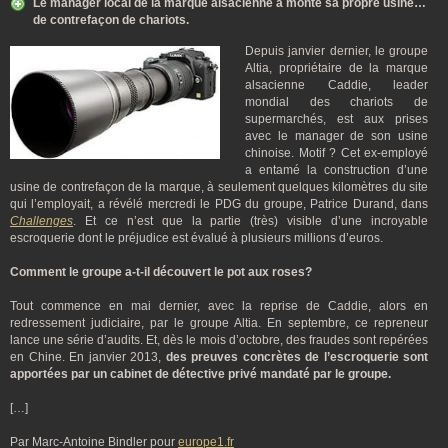
Le manager local de la marque alsacienne a monté sa propre usine…
de contrefaçon de chariots.
Depuis janvier dernier, le groupe
Altia, propriétaire de la marque
alsacienne Caddie, leader
mondial des chariots de
supermarchés, est aux prises
avec le manager de son usine
chinoise. Motif ? Cet ex-employé
a entamé la construction d’une
usine de contrefaçon de la marque, à seulement quelques kilomètres du site
qui l’employait, a révélé mercredi le PDG du groupe, Patrice Durand, dans
Challenges
. Et ce n’est que la partie (très) visible d’une incroyable
escroquerie dont le préjudice est évalué à plusieurs millions d’euros.
Comment le groupe a-t-il découvert le pot aux roses?
Tout commence en mai dernier, avec la reprise de Caddie, alors en
redressement judiciaire, par le groupe Altia. En septembre, ce repreneur
lance une série d’audits. Et, dès le mois d’octobre, des fraudes sont repérées
en Chine. En janvier 2013,
des preuves concrètes de l’escroquerie sont
apportées par un cabinet de détective privé mandaté par le groupe.
[…]
Par Marc-Antoine Bindler pour
europe1.fr