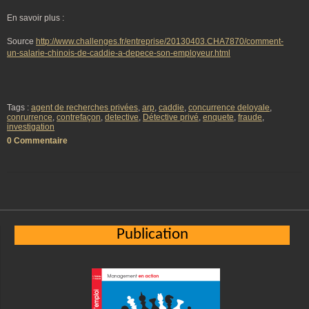
En savoir plus :
Source
http://www.challenges.fr/entreprise/20130403.CHA7870/comment-
un-salarie-chinois-de-caddie-a-depece-son-employeur.html
Tags :
agent de recherches privées
,
arp
,
caddie
,
concurrence deloyale
,
conrurrence
,
contrefaçon
,
detective
,
Détective privé
,
enquete
,
fraude
,
investigation
0 Commentaire
Publication