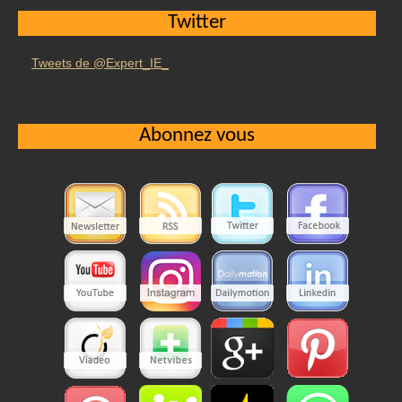
Twitter
Tweets de @Expert_IE_
Abonnez vous