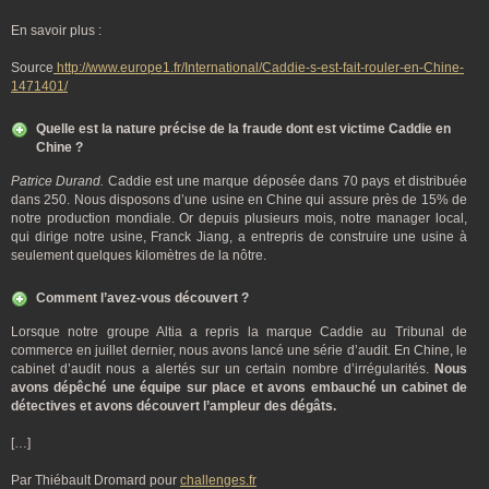
En savoir plus :
Source
http://www.europe1.fr/International/Caddie-s-est-fait-rouler-en-Chine-
1471401/
Quelle est la nature précise de la fraude dont est victime Caddie en
Chine ?
Patrice Durand.
Caddie est une marque déposée dans 70 pays et distribuée
dans 250. Nous disposons d’une usine en Chine qui assure près de 15% de
notre production mondiale. Or depuis plusieurs mois, notre manager local,
qui dirige notre usine, Franck Jiang, a entrepris de construire une usine à
seulement quelques kilomètres de la nôtre.
Comment l’avez-vous découvert ?
Lorsque notre groupe Altia a repris la marque Caddie au Tribunal de
commerce en juillet dernier, nous avons lancé une série d’audit. En Chine, le
cabinet d’audit nous a alertés sur un certain nombre d’irrégularités.
Nous
avons dépêché une équipe sur place et avons embauché un cabinet de
détectives et avons découvert l’ampleur des dégâts.
[…]
Par Thiébault Dromard pour
challenges.fr