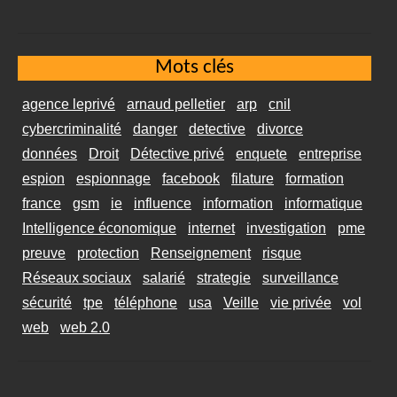
Mots clés
agence leprivé
arnaud pelletier
arp
cnil
cybercriminalité
danger
detective
divorce
données
Droit
Détective privé
enquete
entreprise
espion
espionnage
facebook
filature
formation
france
gsm
ie
influence
information
informatique
Intelligence économique
internet
investigation
pme
preuve
protection
Renseignement
risque
Réseaux sociaux
salarié
strategie
surveillance
sécurité
tpe
téléphone
usa
Veille
vie privée
vol
web
web 2.0