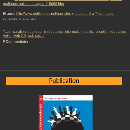
pratiques-outils-et-usages-115668.htm
Et aussi
http://www.outilsfroids.net/news/les-videos-du-5-a-7-de-l-adbs-
consacre-a-la-curation
Tags :
curation
,
dupliquer
,
e-réputation
,
information
,
outils
,
republier
,
réputation
,
Veille
,
web 2.0
,
web social
0 Commentaire
Publication