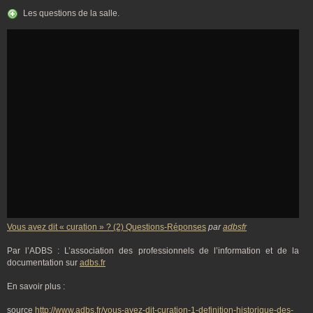
Les questions de la salle.
Vous avez dit « curation » ? (2) Questions-Réponses
par
adbsfr
Par l’ADBS : L’association des professionnels de l’information et de la
documentation sur
adbs.fr
En savoir plus :
source
http://www.adbs.fr/vous-avez-dit-curation-1-definition-historique-des-