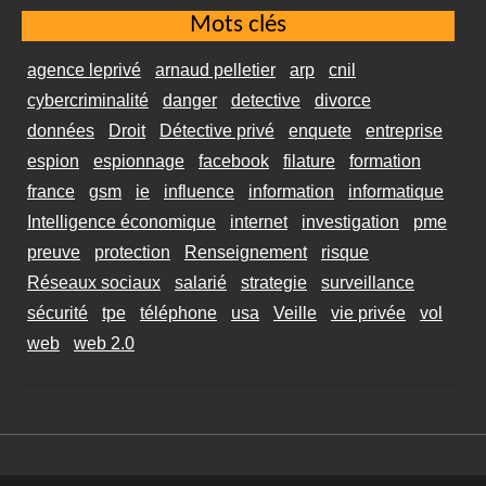
Mots clés
agence leprivé
arnaud pelletier
arp
cnil
cybercriminalité
danger
detective
divorce
données
Droit
Détective privé
enquete
entreprise
espion
espionnage
facebook
filature
formation
france
gsm
ie
influence
information
informatique
Intelligence économique
internet
investigation
pme
preuve
protection
Renseignement
risque
Réseaux sociaux
salarié
strategie
surveillance
sécurité
tpe
téléphone
usa
Veille
vie privée
vol
web
web 2.0