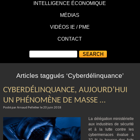
INTELLIGENCE ÉCONOMIQUE
MÉDIAS
VIDÉOS IE / PME
CONTACT
Articles taggués ‘Cyberdélinquance’
CYBERDÉLINQUANCE, AUJOURD’HUI
UN PHÉNOMÈNE DE MASSE …
Posté par Arnaud Pelletier le 20 juin 2018
La délégation ministérielle
aux industries de sécurité
et à la lutte contre les
cybermenaces évalue à