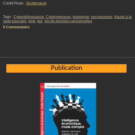
Crédit Photo :
Shutterstock
Tags :
Cyberdélinquance
,
Cybermenaces
,
entreprise
,
escroqueries
,
fraude à la
carte bancaire
,
pme
,
tpe
,
Vol de données personnelles
0 Commentaire
Publication