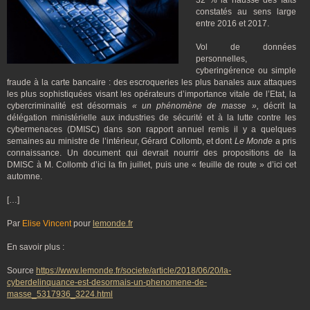
32 % la hausse des faits
constatés au sens large
entre 2016 et 2017.
Vol de données
personnelles,
cyberingérence ou simple
fraude à la carte bancaire : des escroqueries les plus banales aux attaques
les plus sophistiquées visant les opérateurs d’importance vitale de l’Etat, la
cybercriminalité est désormais
« un phénomène de masse »,
décrit la
délégation ministérielle aux industries de sécurité et à la lutte contre les
cybermenaces (DMISC) dans son rapport annuel remis il y a quelques
semaines au ministre de l’intérieur, Gérard Collomb, et dont
Le Monde
a pris
connaissance. Un document qui devrait nourrir des propositions de la
DMISC à M. Collomb d’ici la fin juillet, puis une « feuille de route » d’ici cet
automne.
[…]
Par
Elise Vincent
pour
lemonde.fr
En savoir plus :
Source
https://www.lemonde.fr/societe/article/2018/06/20/la-
cyberdelinquance-est-desormais-un-phenomene-de-
masse_5317936_3224.html