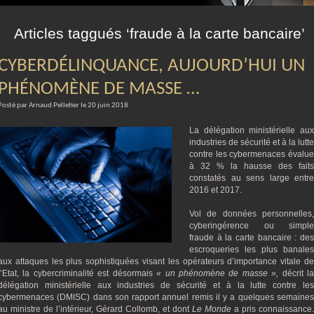
m
Articles taggués ‘fraude à la carte bancaire’
CYBERDÉLINQUANCE, AUJOURD’HUI UN
PHÉNOMÈNE DE MASSE …
Posté par Arnaud Pelletier le 20 juin 2018
La délégation ministérielle aux
industries de sécurité et à la lutte
contre les cybermenaces évalue
à 32 % la hausse des faits
constatés au sens large entre
2016 et 2017.
Vol de données personnelles,
cyberingérence ou simple
fraude à la carte bancaire : des
escroqueries les plus banales
aux attaques les plus sophistiquées visant les opérateurs d’importance vitale de
l’Etat, la cybercriminalité est désormais
« un phénomène de masse »,
décrit l
délégation ministérielle aux industries de sécurité et à la lutte contre les
cybermenaces (DMISC) dans son rapport annuel remis il y a quelques semaines
au ministre de l’intérieur, Gérard Collomb, et dont
Le Monde
a pris connaissance.