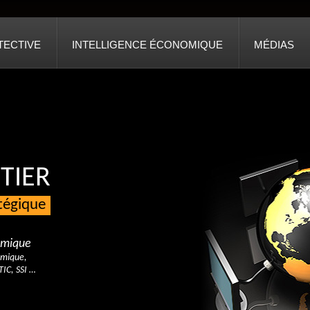
TECTIVE
INTELLIGENCE ÉCONOMIQUE
MÉDIAS
TIER
atégique
nomique
omique,
TIC, SSI …