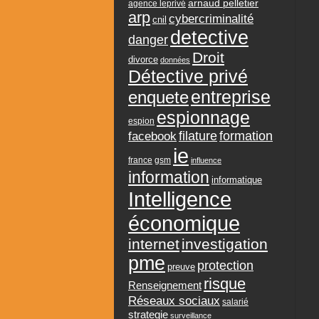
arnaud pelletier
agence leprivé
arp
cybercriminalité
cnil
detective
danger
Droit
divorce
données
Détective privé
entreprise
enquete
espionnage
espion
formation
facebook
filature
ie
france
gsm
influence
information
informatique
Intelligence
économique
internet
investigation
pme
protection
preuve
risque
Renseignement
Réseaux sociaux
salarié
strategie
surveillance