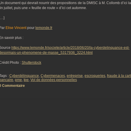
Un document qui devrait nourrir des propositions de la DMISC à M. Collomb d’ici la
fin juillet, puis une « feuille de route » d’ici cet automne.
[…]
Par
Elise Vincent
pour
lemonde.fr
En savoir plus :
Source
https://www.lemonde.fr/societe/article/2018/06/20/la-cyberdelinquance-est-
desormais-un-phenomene-de-masse_5317936_3224.html
Crédit Photo :
Shutterstock
Tags :
Cyberdélinquance
,
Cybermenaces
,
entreprise
,
escroqueries
,
fraude à la car
bancaire
,
pme
,
tpe
,
Vol de données personnelles
0 Commentaire