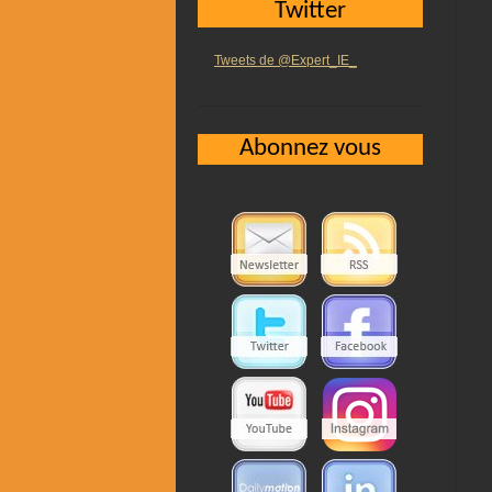
Twitter
Tweets de @Expert_IE_
Abonnez vous