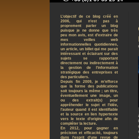
contact@arnaudpelletier.co
L’objectif de ce blog créé en
2006, qui n’est pas à
proprement parler un blog
puisque je ne donne que très
peu mon avis, est d’extraire de
mes veilles web
informationnelles quotidiennes,
un article, un billet qui me parait
intéressant et éclairant sur des
sujets se rapportant
directement ou indirectement à
la gestion de l’information
stratégique des entreprises et
des particuliers.
Depuis fin 2009, je m’efforce
que la forme des publications
soit toujours la même ; un titre,
éventuellement une image, un
ou des extrait(s) pour
appréhender le sujet et l’idée,
l’auteur quand il est identifiable
et la source en lien hypertexte
vers le texte d’origine afin de
compléter la lecture.
En 2012, pour gagner en
précision et efficacité, toujours
dans l’esprit d’une revue de