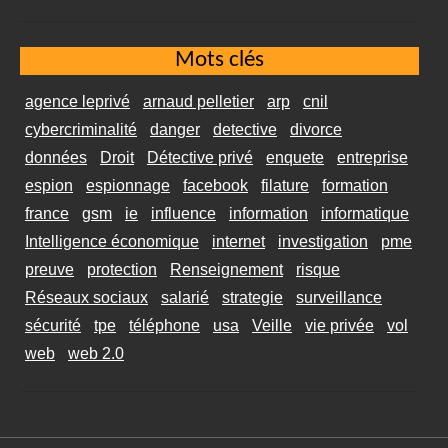
Mots clés
agence leprivé
arnaud pelletier
arp
cnil
cybercriminalité
danger
detective
divorce
données
Droit
Détective privé
enquete
entreprise
espion
espionnage
facebook
filature
formation
france
gsm
ie
influence
information
informatique
Intelligence économique
internet
investigation
pme
preuve
protection
Renseignement
risque
Réseaux sociaux
salarié
strategie
surveillance
sécurité
tpe
téléphone
usa
Veille
vie privée
vol
web
web 2.0