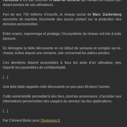
Facebook
a fini par résorber la
faille de sécurité
qui hantait les vidéos soi-
disant privées de ses utilisateurs.
Fort de ses 750 millions d’inscrits, le réseau social de
Marc Zuckerberg
rencontre de manière récurrente des soucis portant sur la protection des
données personnelles.
Entre scams, espionnage et piratage, l’écosystème du réseau est mis à rude
épreuve.
En témoigne la faille découverte en ce début de semaine et corrigée sur-le-
champ. Active depuis une semaine, elle concernait les vidéos privées.
Ces dernières étaient accessibles à tous les amis d’un utilisateur, peu
importe les paramètres de confidentialité.
[…]
Une telle faille rappelle celle découverte un peu plus tôt dans l’année.
Cette vulnérabilité permettait à des tiers, dont les annonceurs, d’accéder aux
informations personnelles des usagers du serveur via des applications.
[…]
Par Clément Bohic pour
ITespresso.fr