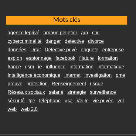
Mots clés
agence leprivé
arnaud pelletier
arp
cnil
cybercriminalité
danger
detective
divorce
données
Droit
Détective privé
enquete
entreprise
espion
espionnage
facebook
filature
formation
france
gsm
ie
influence
information
informatique
Intelligence économique
internet
investigation
pme
preuve
protection
Renseignement
risque
Réseaux sociaux
salarié
strategie
surveillance
sécurité
tpe
téléphone
usa
Veille
vie privée
vol
web
web 2.0