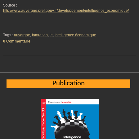
Source :
http://www.auvergne.pref.gouv.fr/developpement/intelligence_economique/
Tags :
auvergne
,
fomration
,
ie
,
Intelligence économique
0 Commentaire
Publication