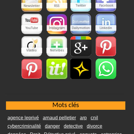
Mots clés
agence leprivé
arnaud pelletier
arp
cnil
cybercriminalité
danger
detective
divorce