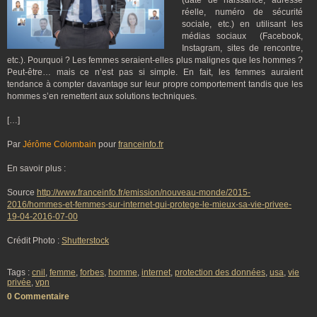
(date de naissance, adresse
réelle, numéro de sécurité
sociale, etc.) en utilisant les
médias sociaux (Facebook,
Instagram, sites de rencontre,
etc.). Pourquoi ? Les femmes seraient-elles plus malignes que les hommes ?
Peut-être… mais ce n’est pas si simple. En fait, les femmes auraient
tendance à compter davantage sur leur propre comportement tandis que les
hommes s’en remettent aux solutions techniques.
[…]
Par
Jérôme Colombain
pour
franceinfo.fr
En savoir plus :
Source
http://www.franceinfo.fr/emission/nouveau-monde/2015-
2016/hommes-et-femmes-sur-internet-qui-protege-le-mieux-sa-vie-privee-
19-04-2016-07-00
Crédit Photo :
Shutterstock
Tags :
cnil
,
femme
,
forbes
,
homme
,
internet
,
protection des données
,
usa
,
vie
privée
,
vpn
0 Commentaire