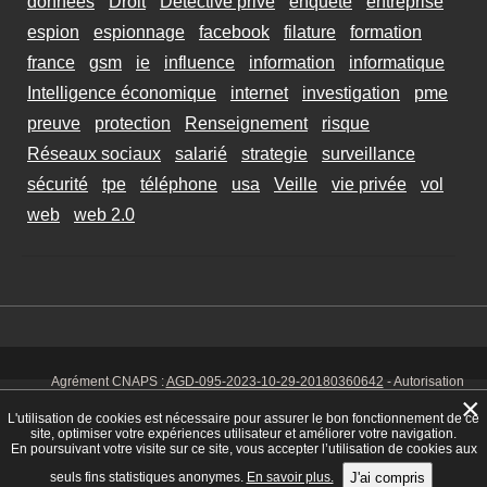
données
Droit
Détective privé
enquete
entreprise
espion
espionnage
facebook
filature
formation
france
gsm
ie
influence
information
informatique
Intelligence économique
internet
investigation
pme
preuve
protection
Renseignement
risque
Réseaux sociaux
salarié
strategie
surveillance
sécurité
tpe
téléphone
usa
Veille
vie privée
vol
web
web 2.0
Agrément CNAPS :
AGD-095-2023-10-29-20180360642
- Autorisation
d’exercer CNAPS :
AUT-095-2113-01-07-20140365170
- SIRET 449 086
×
925 00038 - Code NAF 8030 Z -
Mentions Légales
-
Cookies
Tél. : 06 14
L'utilisation de cookies est nécessaire pour assurer le bon fonctionnement de ce
01 75 32
site, optimiser votre expériences utilisateur et améliorer votre navigation.
En poursuivant votre visite sur ce site, vous accepter l’utilisation de cookies aux
seuls fins statistiques anonymes.
En savoir plus.
J'ai compris