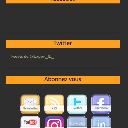
Twitter
Tweets de @Expert_IE_
Abonnez vous