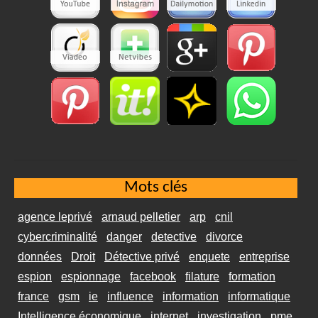
Mots clés
agence leprivé
arnaud pelletier
arp
cnil
cybercriminalité
danger
detective
divorce
données
Droit
Détective privé
enquete
entreprise
espion
espionnage
facebook
filature
formation
france
gsm
ie
influence
information
informatique
Intelligence économique
internet
investigation
pme