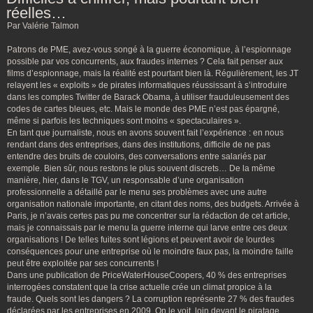
réelles…
Par Valérie Talmon
Patrons de PME, avez-vous songé à la guerre économique, à l’espionnage
possible par vos concurrents, aux fraudes internes ? Cela fait penser aux
films d’espionnage, mais la réalité est pourtant bien là. Régulièrement, les JT
relayent les « exploits » de pirates informatiques réussissant à s’introduire
dans les comptes Twitter de Barack Obama, à utiliser frauduleusement des
codes de cartes bleues, etc. Mais le monde des PME n’est pas épargné,
même si parfois les techniques sont moins « spectaculaires ».
En tant que journaliste, nous en avons souvent fait l’expérience : en nous
rendant dans des entreprises, dans des institutions, difficile de ne pas
entendre des bruits de couloirs, des conversations entre salariés par
exemple. Bien sûr, nous restons le plus souvent discrets… De la même
manière, hier, dans le TGV, un responsable d’une organisation
professionnelle a détaillé par le menu ses problèmes avec une autre
organisation nationale importante, en citant des noms, des budgets. Arrivée à
Paris, je n’avais certes pas pu me concentrer sur la rédaction de cet article,
mais je connaissais par le menu la guerre interne qui larve entre ces deux
organisations ! De telles fuites sont légions et peuvent avoir de lourdes
conséquences pour une entreprise où le moindre faux pas, la moindre faille
peut être exploitée par ses concurrents !
Dans une publication de PriceWaterHouseCoopers, 40 % des entreprises
interrogées constatent que la crise actuelle crée un climat propice à la
fraude. Quels sont les dangers ? La corruption représente 27 % des fraudes
déclarées par les entreprises en 2009. On le voit, loin devant le piratage