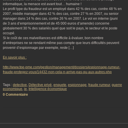
informatique, la menace est avant tout… humaine !
Le profil type du fraudeur est un employé dans 42 % des cas, contre 48 % en
2007, middle manager dans 42 % des cas, contre 27 % en 2007, ou senior
manager dans 14 % des cas, contre 26 % en 2007. Le vol en interne (puni
de 3 ans d’emprisonnement et de 45 000 euros d’amende) concerne
globalement 30 % des salariés quel que soit le pays, le secteur et le poste
occupé.
Si le coût de ces malveillances est difficile à évaluer, bon nombre
d’entreprises ne se rendant même pas compte que leurs difficultés peuvent
provenir d’espionnage par exemple, reste […]
En savoir plus :
http://www.tpe-pme.com/gestion/management/dossiers/espionnage-rumeur-
fraude-protegez-vous/14432-non-cela-n-arrive-pas-qu-aux-autres.php
Tags :
detective
,
Détective privé
,
enquete
,
espionnage
,
fraude rumeur
,
guerre
economique
,
ie
,
Intelligence économique
0 Commentaire