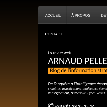
ACCUEIL
À PROPOS
DÉ
CONTACT
La revue web
ARNAUD PELLE
Blog de l'information str
De l’enquête à l’Intelligence éco
Enquêtes, Investigations, Intelligence écon
Renseignement, Numérique, Cyber, Veilles, 
+33 (0)1 39 35 25 14