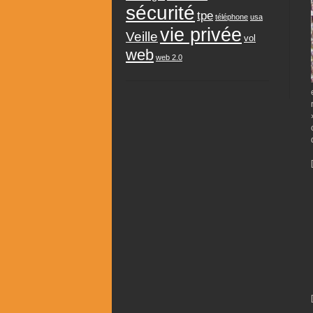
sécurité
tpe
téléphone
usa
vie privée
Veille
vol
web
web 2.0