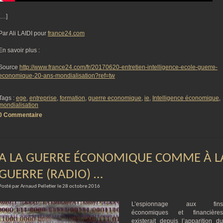
[…]
Par Ali LAIDI pour
france24.com
En savoir plus :
Source
http://www.france24.com/fr/20170620-entretien-intelligence-ecole-guerre-
economique-20-ans-mondialisation?ref=tw
Tags :
ege
,
entreprise
,
formation
,
guerre economique
,
ie
,
Intelligence économique
,
mondialisation
0 Commentaire
A LA GUERRE ÉCONOMIQUE COMME À L
GUERRE (RADIO) …
Posté par Arnaud Pelletier le 28 octobre 2016
L’espionnage aux fins
économiques et financières
existerait depuis l’apparition du