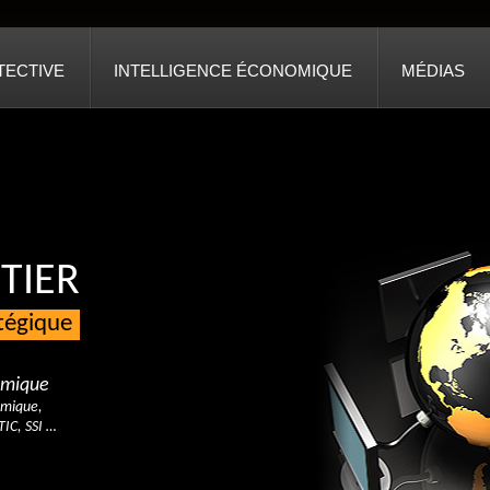
TECTIVE
INTELLIGENCE ÉCONOMIQUE
MÉDIAS
TIER
atégique
nomique
omique,
TIC, SSI …