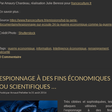
Par Amaury Chardeau, réalisation Julie Beressi pour
franceculture.fr
En savoir plus :
Source
https://www.franceculture.fr/emissions/lsd-la-serie-
documentaire/lespionnage-sur-ecoute-34-la-guerre-economique-comme-la-guerre
Crédit Photo :
Shutterstock
Tags :
guerre economique
,
information
,
Intelligence économique
,
renseignement
,
sécurité
0 Commentaire
ESPIONNAGE À DES FINS ÉCONOMIQUES
OU SCIENTIFIQUES …
Posté par Arnaud Pelletier le 31 août 2016
Très ciblées et sophistiquées, les
attaques utilisées pour
l’espionnage à des fins