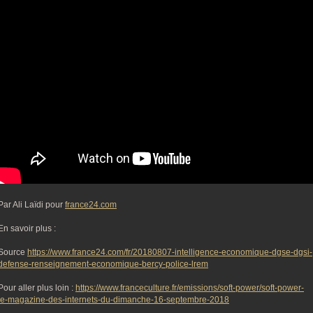
Par Ali Laïdi pour
france24.com
En savoir plus :
Source
https://www.france24.com/fr/20180807-intelligence-economique-dgse-dgsi-
defense-renseignement-economique-bercy-police-lrem
Pour aller plus loin :
https://www.franceculture.fr/emissions/soft-power/soft-power-
le-magazine-des-internets-du-dimanche-16-septembre-2018