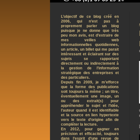
contact@arnaudpelletier.co
L’objectif de ce blog créé en
2006, qui n’est pas à
proprement parler un blog
puisque je ne donne que très
peu mon avis, est d’extraire de
mes veilles web
informationnelles quotidiennes,
un article, un billet qui me parait
intéressant et éclairant sur des
sujets se rapportant
directement ou indirectement à
la gestion de l’information
stratégique des entreprises et
des particuliers.
Depuis fin 2009, je m’efforce
que la forme des publications
soit toujours la même ; un titre,
éventuellement une image, un
ou des extrait(s) pour
appréhender le sujet et l’idée,
l’auteur quand il est identifiable
et la source en lien hypertexte
vers le texte d’origine afin de
compléter la lecture.
En 2012, pour gagner en
précision et efficacité, toujours
dans l’esprit d’une revue de