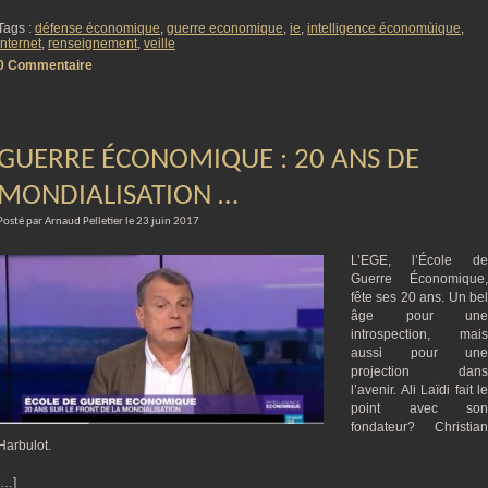
Tags :
défense économique
,
guerre economique
,
ie
,
intelligence économùique
,
internet
,
renseignement
,
veille
0 Commentaire
GUERRE ÉCONOMIQUE : 20 ANS DE
MONDIALISATION …
Posté par Arnaud Pelletier le 23 juin 2017
L’EGE, l’École de
Guerre Économique,
fête ses 20 ans. Un bel
âge pour une
introspection, mais
aussi pour une
projection dans
l’avenir. Ali Laïdi fait le
point avec son
fondateur? Christian
Harbulot.
[…]