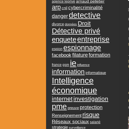
arnaud pelletier
agence leprivé
arp
cybercriminalité
cnil
detective
danger
Droit
divorce
données
Détective privé
entreprise
enquete
espionnage
espion
formation
facebook
filature
ie
france
gsm
influence
information
informatique
Intelligence
économique
internet
investigation
pme
protection
preuve
risque
Renseignement
Réseaux sociaux
salarié
strategie
surveillance