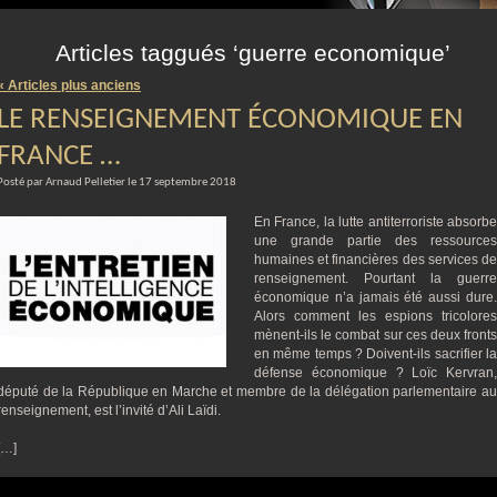
m
Articles taggués ‘guerre economique’
« Articles plus anciens
LE RENSEIGNEMENT ÉCONOMIQUE EN
FRANCE …
Posté par Arnaud Pelletier le 17 septembre 2018
En France, la lutte antiterroriste absorbe
une grande partie des ressources
humaines et financières des services de
renseignement. Pourtant la guerre
économique n’a jamais été aussi dure.
Alors comment les espions tricolores
mènent-ils le combat sur ces deux fronts
en même temps ? Doivent-ils sacrifier la
défense économique ? Loïc Kervran,
député de la République en Marche et membre de la délégation parlementaire au
renseignement, est l’invité d’Ali Laïdi.
[…]