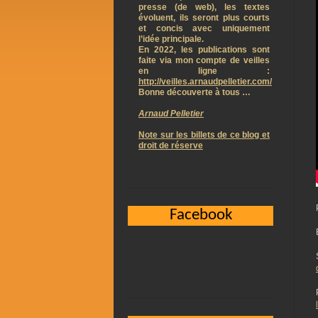
presse (de web), les textes
évoluent, ils seront plus courts
et concis avec uniquement
l’idée principale.
En 2022, les publications sont
faite via mon compte de veilles
en ligne :
http://veilles.arnaudpelletier.com/
Bonne découverte à tous …
Arnaud Pelletier
Note sur les billets de ce blog et
droit de réserve
Facebook