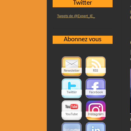
Twitter
Tweets de @Expert_IE_
Abonnez vous