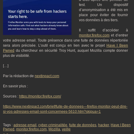
test. Un dispositif
d’anonymisation a été mis en
place pour éviter de fournir
vos données à des tiers.
Il suffit d’accéder à
monitor.firefox.com
et d’entrer
votre adresse email. Toute présence dans une fuite de données répertoriée
sera alors précisée. L’outil est conçu en lien avec le projet
Have I Been
Pwned
du chercheur en sécurité Troy Hunt, auquel Mozilla compte donner
plus de visibilité.
[…]
Par la rédaction de
nextinpact.com
En savoir plus :
Sources :
https://monitor.firefox.com/
https://www.nextinpact.com/brief/fuite-de-donnees—firefox-monitor-peut-dire-
si-vos-adresses-email-sont-concernees-5610.htm?skipua=1
Tags :
adresse email
,
cyber-criminalitée
,
fuite de données
,
hacker
,
Have I Been
Pwned
,
monitor.firefox.com
,
Mozilla
,
veille