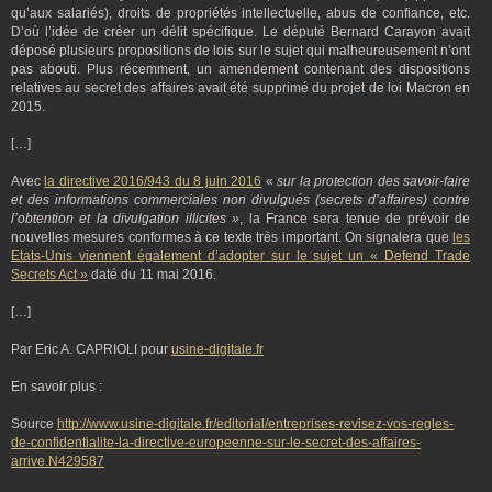
qu’aux salariés), droits de propriétés intellectuelle, abus de confiance, etc.
D’où l’idée de créer un délit spécifique. Le député Bernard Carayon avait
déposé plusieurs propositions de lois sur le sujet qui malheureusement n’ont
pas abouti. Plus récemment, un amendement contenant des dispositions
relatives au secret des affaires avait été supprimé du projet de loi Macron en
2015.
[…]
Avec
la directive 2016/943 du 8 juin 2016
«
sur la protection des savoir-faire
et des informations commerciales non divulgués (secrets d’affaires) contre
l’obtention et la divulgation illicites »
, la France sera tenue de prévoir de
nouvelles mesures conformes à ce texte très important. On signalera que
les
Etats-Unis viennent également d’adopter sur le sujet un « Defend Trade
Secrets Act »
daté du 11 mai 2016.
[…]
Par Eric A. CAPRIOLI pour
usine-digitale.fr
En savoir plus :
Source
http://www.usine-digitale.fr/editorial/entreprises-revisez-vos-regles-
de-confidentialite-la-directive-europeenne-sur-le-secret-des-affaires-
arrive.N429587