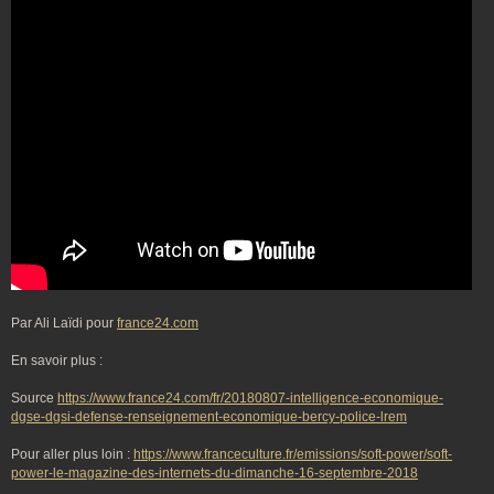
Par Ali Laïdi pour
france24.com
En savoir plus :
Source
https://www.france24.com/fr/20180807-intelligence-economique-
dgse-dgsi-defense-renseignement-economique-bercy-police-lrem
Pour aller plus loin :
https://www.franceculture.fr/emissions/soft-power/soft-
power-le-magazine-des-internets-du-dimanche-16-septembre-2018