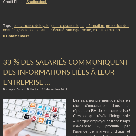
Crédit Photo :
Shutterstock
Tags :
concurrence deloyale
,
guerre economique
,
information
,
protection des
données
,
secret des affaires
,
sécurité
,
strategie
,
veille
,
vol d'information
0 Commentaire
33 % DES SALARIÉS COMMUNIQUENT
DES INFORMATIONS LIÉES À LEUR
ENTREPRISE …
Posté par Arnaud Pelletier le 16 décembre 2015
Les salariés prennent de plus en
plus d’importance dans l’e-
réputation RH de leur entreprise !
C’est ce que révèle l’infographie
« Marque employeur : il est temps
d’e-penser », produite par
l’agence de marketing digital et