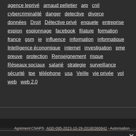
agence leprivé
arnaud pelletier
arp
cnil
cybercriminalité
danger
detective
divorce
données
Droit
Détective privé
enquete
entreprise
espion
espionnage
facebook
filature
formation
france
gsm
ie
influence
information
informatique
Intelligence économique
internet
investigation
pme
preuve
protection
Renseignement
risque
Réseaux sociaux
salarié
strategie
surveillance
sécurité
tpe
téléphone
usa
Veille
vie privée
vol
web
web 2.0
Agrément CNAPS :
AGD-095-2023-10-29-20180360642
- Autorisation
d’exercer CNAPS :
AUT-095-2113-01-07-20140365170
- SIRET 449 086