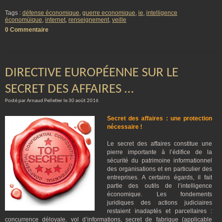
Tags :
défense économique
,
guerre economique
,
ie
,
intelligence
économùique
,
internet
,
renseignement
,
veille
0 Commentaire
DIRECTIVE EUROPÉENNE SUR LE
SECRET DES AFFAIRES …
Posté par Arnaud Pelletier le 30 août 2016
Secret des affaires : une protection
nécessaire !
Le secret des affaires constitue une
pierre importante à l’édifice de la
sécurité du patrimoine informationnel
des organisations et en particulier des
entreprises. A certains égards, il fait
partie des outils de l’intelligence
économique. Les fondements
juridiques des actions judiciaires
restaient inadaptés et parcellaires :
concurrence déloyale, vol d’informations, secret de fabrique (applicable