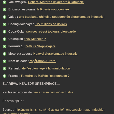
Volkswagen /
General Motors : un accord à l’amiable
Ericsson espionné,
la Russie soupçonnée
Valeo :
une étudiante chinoise soupçonnée d’espionnage industriel
Boeing doit payer
615 millions de dollars
Coca-Cola :
son secret est toujours bien gardé
Un espion
chez Michelin ?
Formule 1 :
l’affaire Stepneygate
Motorola accuse
Huawei d’espionnage industriel
Nom de code :
‘opération Aurora’
Renault :
de l’espionnage à la manipulation
France :
l’empire du Mal’ de l’espionnage ?
Et AREVA, IKEA, EDF, GREENPEACE …
Par les rédactions de
news.fr.msn.com/m6-actualite
En savoir plus :
Source :
http://news.fr.msn.com/m6-actualite/monde/espionnage-industriel-