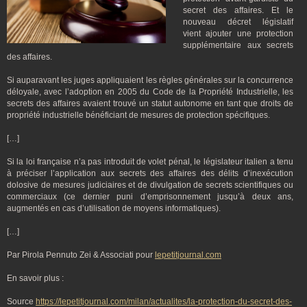
secret des affaires. Et le
nouveau décret législatif
vient ajouter une protection
supplémentaire aux secrets
des affaires.
Si auparavant les juges appliquaient les règles générales sur la concurrence
déloyale, avec l’adoption en 2005 du Code de la Propriété Industrielle, les
secrets des affaires avaient trouvé un statut autonome en tant que droits de
propriété industrielle bénéficiant de mesures de protection spécifiques.
[…]
Si la loi française n’a pas introduit de volet pénal, le législateur italien a tenu
à préciser l’application aux secrets des affaires des délits d’inexécution
dolosive de mesures judiciaires et de divulgation de secrets scientifiques ou
commerciaux (ce dernier puni d’emprisonnement jusqu’à deux ans,
augmentés en cas d’utilisation de moyens informatiques).
[…]
Par Pirola Pennuto Zei & Associati pour
lepetitjournal.com
En savoir plus :
Source
https://lepetitjournal.com/milan/actualites/la-protection-du-secret-des-