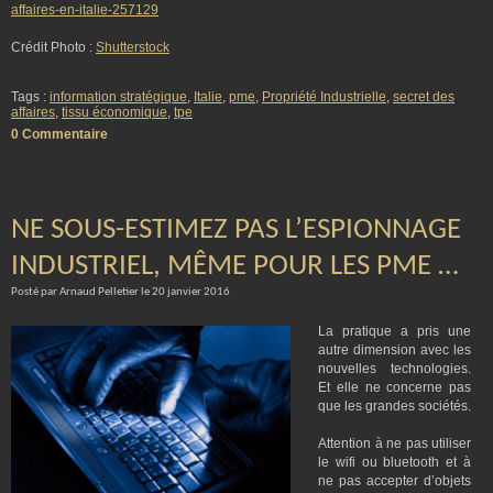
affaires-en-italie-257129
Crédit Photo :
Shutterstock
Tags :
information stratégique
,
Italie
,
pme
,
Propriété Industrielle
,
secret des
affaires
,
tissu économique
,
tpe
0 Commentaire
NE SOUS-ESTIMEZ PAS L’ESPIONNAGE
INDUSTRIEL, MÊME POUR LES PME …
Posté par Arnaud Pelletier le 20 janvier 2016
La pratique a pris une
autre dimension avec les
nouvelles technologies.
Et elle ne concerne pas
que les grandes sociétés.
Attention à ne pas utiliser
le wifi ou bluetooth et à
ne pas accepter d’objets