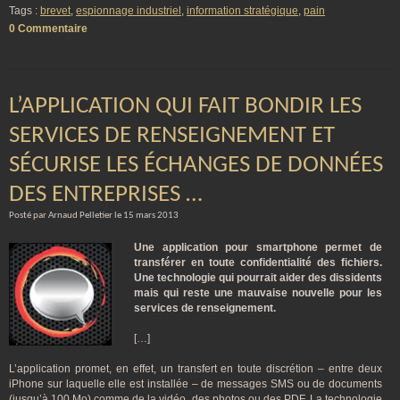
Tags :
brevet
,
espionnage industriel
,
information stratégique
,
pain
0 Commentaire
L’APPLICATION QUI FAIT BONDIR LES
SERVICES DE RENSEIGNEMENT ET
SÉCURISE LES ÉCHANGES DE DONNÉES
DES ENTREPRISES …
Posté par Arnaud Pelletier le 15 mars 2013
Une application pour smartphone permet de
transférer en toute confidentialité des fichiers.
Une technologie qui pourrait aider des dissidents
mais qui reste une mauvaise nouvelle pour les
services de renseignement.
[…]
L’application promet, en effet, un transfert en toute discrétion – entre deux
iPhone sur laquelle elle est installée – de messages SMS ou de documents
(jusqu’à 100 Mo) comme de la vidéo, des photos ou des PDF. La technologie