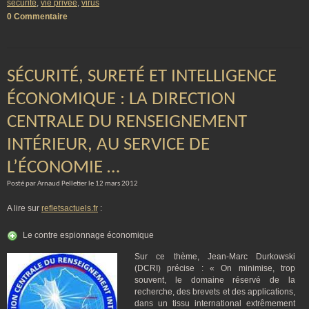
sécurité
,
vie privée
,
virus
0 Commentaire
SÉCURITÉ, SURETÉ ET INTELLIGENCE
ÉCONOMIQUE : LA DIRECTION
CENTRALE DU RENSEIGNEMENT
INTÉRIEUR, AU SERVICE DE
L’ÉCONOMIE …
Posté par Arnaud Pelletier le 12 mars 2012
A lire sur
refletsactuels.fr
:
Le contre espionnage économique
Sur ce thème, Jean-Marc Durkowski
(DCRI) précise : « On minimise, trop
souvent, le domaine réservé de la
recherche, des brevets et des applications,
dans un tissu international extrêmement