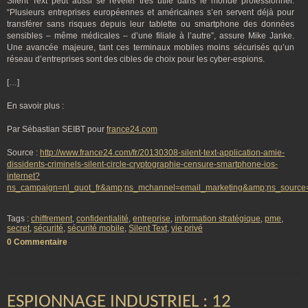
Silent Text peut aussi se révéler très utile dans le monde professionnel.
“Plusieurs entreprises européennes et américaines s’en servent déjà pour
transférer sans risques depuis leur tablette ou smartphone des données
sensibles – même médicales – d’une filiale à l’autre”, assure Mike Janke.
Une avancée majeure, tant ces terminaux mobiles moins sécurisés qu’un
réseau d’entreprises sont des cibles de choix pour les cyber-espions.
[…]
En savoir plus :
Par Sébastian SEIBT pour
france24.com
Source :
http://www.france24.com/fr/20130308-silent-text-application-amie-
dissidents-criminels-silent-circle-cryptographie-censure-smartphone-ios-
internet?
ns_campaign=nl_quot_fr&amp;ns_mchannel=email_marketing&amp;ns_sour
Tags :
chiffrement
,
confidentialité
,
entreprise
,
information stratégique
,
pme
,
secret
,
sécurité
,
sécurité mobile
,
Silent Text
,
vie privé
0 Commentaire
ESPIONNAGE INDUSTRIEL : 12