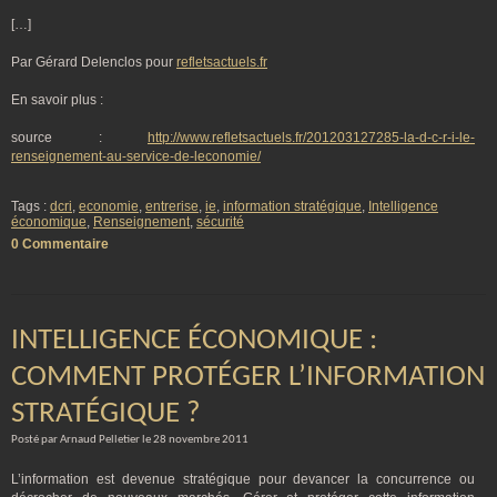
[…]
Par Gérard Delenclos pour
refletsactuels.fr
En savoir plus :
source :
http://www.refletsactuels.fr/201203127285-la-d-c-r-i-le-
renseignement-au-service-de-leconomie/
Tags :
dcri
,
economie
,
entrerise
,
ie
,
information stratégique
,
Intelligence
économique
,
Renseignement
,
sécurité
0 Commentaire
INTELLIGENCE ÉCONOMIQUE :
COMMENT PROTÉGER L’INFORMATION
STRATÉGIQUE ?
Posté par Arnaud Pelletier le 28 novembre 2011
L’information est devenue stratégique pour devancer la concurrence ou