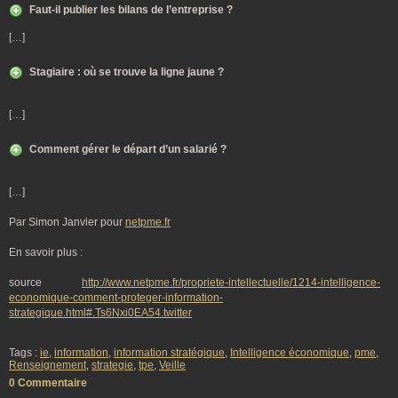
Faut-il publier les bilans de l’entreprise ?
[…]
Stagiaire : où se trouve la ligne jaune ?
[…]
Comment gérer le départ d’un salarié ?
[…]
Par Simon Janvier pour
netpme.fr
En savoir plus :
source
http://www.netpme.fr/propriete-intellectuelle/1214-intelligence-
economique-comment-proteger-information-
strategique.html#.Ts6Nxi0EA54.twitter
Tags :
ie
,
information
,
information stratégique
,
Intelligence économique
,
pme
,
Renseignement
,
strategie
,
tpe
,
Veille
0 Commentaire