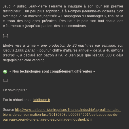
Jeudi 4 juillet, Jean-Pierre Ferrante a inauguré à son tour son premier
distributeur… un peu plus sophistiqué à Pompey (Meurthe-et-Moselle). Son
avantage ? Sa machine, baptisée « Compagnon du boulanger », finalise la
cuisson des baguettes précuites. Résultat : le pain sort tout chaud des
« fourneaux » jusqu’aux paniers des consommateurs.
[…]
Elodys vise à terme
« une production de 20 machines par semaine, soit
jusqu’à 1.000 par an »
pour un chiffre d’affaires annuel
« de 30 à 40 millions
d’euros »
, a déclaré son patron à l’AFP. Bien plus que les 500 000 € déjà
dégagés par Pani Vending.
« Nos technologies sont complètement différentes »
[…]
En savoir plus :
Par la rédaction de
latribune.fr
Source
http://www.latribune.fr/entreprises-finance/industrie/agroalimentaire-
biens-de-consommation-luxe/20130708trib000774601/des-baguettes-de-
pain-au-coeur-d-une-affaire-d-espionnage-industriel.html