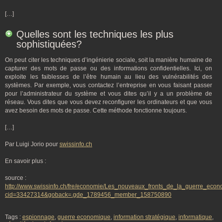
[…]
Quelles sont les techniques les plus
sophistiquées?
On peut citer les techniques d’ingénierie sociale, soit la manière humaine de
capturer des mots de passe ou des informations confidentielles. Ici, on
exploite les faiblesses de l’être humain au lieu des vulnérabilités des
systèmes. Par exemple, vous contactez l’entreprise en vous faisant passer
pour l’administrateur du système et vous dites qu’il y a un problème de
réseau. Vous dites que vous devez reconfigurer les ordinateurs et que vous
avez besoin des mots de passe. Cette méthode fonctionne toujours.
[…]
Par Luigi Jorio pour
swissinfo.ch
En savoir plus :
source :
http://www.swissinfo.ch/fre/economie/Les_nouveaux_fronts_de_la_guerre_econ
cid=33427314&goback=.gde_1789456_member_158750890
Tags :
espionnage
,
guerre economique
,
information stratégique
,
informatique
,