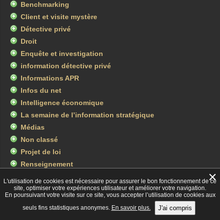
Benchmarking
Client et visite mystère
Détective privé
Droit
Enquête et investigation
information détective privé
Informations APR
Infos du net
Intelligence économique
La semaine de l’information stratégique
Médias
Non classé
Projet de loi
Renseignement
×
Réseaux sociaux
L'utilisation de cookies est nécessaire pour assurer le bon fonctionnement de ce
site, optimiser votre expériences utilisateur et améliorer votre navigation.
Revue de presse
En poursuivant votre visite sur ce site, vous accepter l’utilisation de cookies aux
sociale et juridique
seuls fins statistiques anonymes.
En savoir plus.
J'ai compris
Télévision