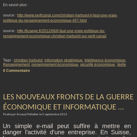
En savoir plus :
source :
http://www.xerficanal.com/christian-harbulot-il-faut-une-vraie-
politique-du-renseignement-economique-457.html
source :
http://tv.aege.fr/2012/06/il-faut-une-vraie-politique-du-
renseignement-economique-christian-harbulot-sur-xerfi-canal/
Tags :
christian harbulot
,
information stratégique
,
Intelligence économique
,
Renseignement
,
renseignement économique
,
sécurité économique
,
Veille
0 Commentaire
LES NOUVEAUX FRONTS DE LA GUERRE
ÉCONOMIQUE ET INFORMATIQUE …
Posté par Arnaud Pelletier le 5 septembre 2012
Un simple e-mail peut suffire à mettre en
danger l’activité d’une entreprise. En Suisse,