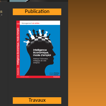
Publication
es
…
»
Travaux