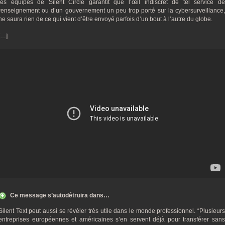
les équipes de Silent Circle garantit que l’œil indiscret de tel service de
renseignement ou d’un gouvernement un peu trop porté sur la cybersurveillance,
ne saura rien de ce qui vient d’être envoyé parfois d’un bout à l’autre du globe.
[…]
Ce message s’autodétruira dans…
Silent Text peut aussi se révéler très utile dans le monde professionnel. “Plusieurs
entreprises européennes et américaines s’en servent déjà pour transférer sans