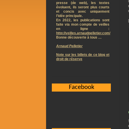
presse (de web), les textes
évoluent, ils seront plus courts
et concis avec uniquement
l’idée principale.
En 2022, les publications sont
faite via mon compte de veilles
en ligne :
http://veilles.arnaudpelletier.com/
Bonne découverte à tous …
Arnaud Pelletier
Note sur les billets de ce blog et
droit de réserve
Facebook