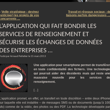
m
Veille stratégique : devinez
Travail et réseaux sociaux : d
«
(anticiper) les projets de vos
liaisons parfois dangereuses 
concurrents …
L’APPLICATION QUI FAIT BONDIR LES
SERVICES DE RENSEIGNEMENT ET
SÉCURISE LES ÉCHANGES DE DONNÉES
DES ENTREPRISES …
Posté par Arnaud Pelletier le 15 mars 2013
Une application pour smartphone permet de transférer
en toute confidentialité des fichiers. Une technologie
qui pourrait aider des dissidents mais qui reste une
mauvaise nouvelle pour les services de
renseignement.
[…]
L’application promet, en effet, un transfert en toute discrétion – entre deux iPhone
sur laquelle elle est installée – de messages SMS ou de documents (jusqu’à 100
Mo) comme de la vidéo, des photos ou des PDF. La technologie développée par