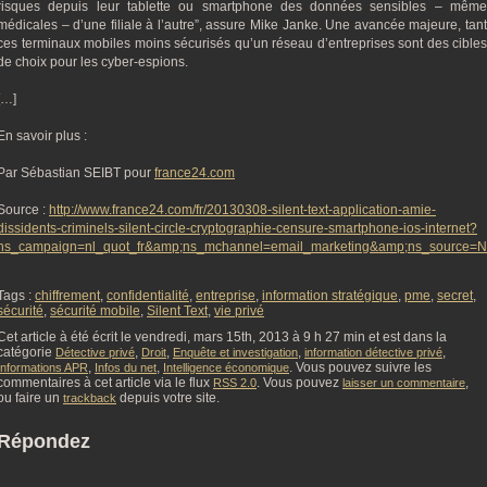
risques depuis leur tablette ou smartphone des données sensibles – même
médicales – d’une filiale à l’autre”, assure Mike Janke. Une avancée majeure, tant
ces terminaux mobiles moins sécurisés qu’un réseau d’entreprises sont des cibles
de choix pour les cyber-espions.
[…]
En savoir plus :
Par Sébastian SEIBT pour
france24.com
Source :
http://www.france24.com/fr/20130308-silent-text-application-amie-
dissidents-criminels-silent-circle-cryptographie-censure-smartphone-ios-internet?
ns_campaign=nl_quot_fr&amp;ns_mchannel=email_marketing&amp;ns_source
Tags :
chiffrement
,
confidentialité
,
entreprise
,
information stratégique
,
pme
,
secret
,
sécurité
,
sécurité mobile
,
Silent Text
,
vie privé
Cet article à été écrit le vendredi, mars 15th, 2013 à 9 h 27 min et est dans la
catégorie
,
,
,
,
Détective privé
Droit
Enquête et investigation
information détective privé
,
,
. Vous pouvez suivre les
Informations APR
Infos du net
Intelligence économique
commentaires à cet article via le flux
. Vous pouvez
,
RSS 2.0
laisser un commentaire
ou faire un
depuis votre site.
trackback
Répondez