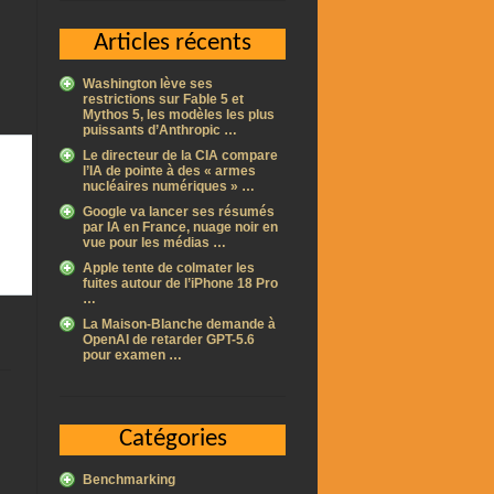
Articles récents
Washington lève ses
restrictions sur Fable 5 et
Mythos 5, les modèles les plus
puissants d’Anthropic …
Le directeur de la CIA compare
l’IA de pointe à des « armes
nucléaires numériques » …
Google va lancer ses résumés
par IA en France, nuage noir en
vue pour les médias …
Apple tente de colmater les
fuites autour de l’iPhone 18 Pro
…
La Maison-Blanche demande à
OpenAI de retarder GPT-5.6
pour examen …
Catégories
Benchmarking