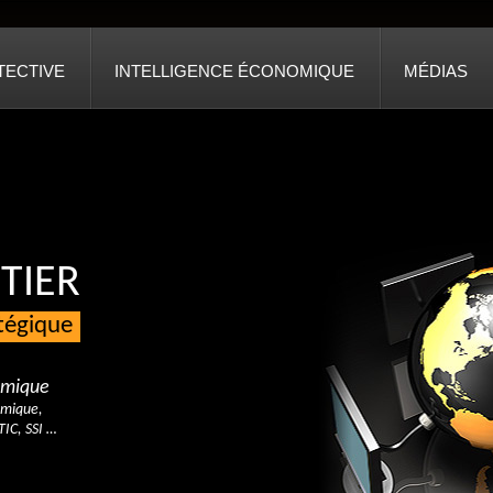
TECTIVE
INTELLIGENCE ÉCONOMIQUE
MÉDIAS
TIER
atégique
nomique
omique,
TIC, SSI …