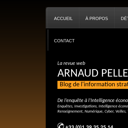
ACCUEIL
À PROPOS
DÉ
CONTACT
La revue web
ARNAUD PELLE
Blog de l'information str
De l’enquête à l’Intelligence éco
Enquêtes, Investigations, Intelligence écon
Renseignement, Numérique, Cyber, Veilles, 
+33 (0)1 39 35 25 14