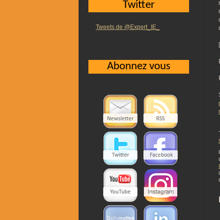
Twitter
Tweets de @Expert_IE_
Abonnez vous