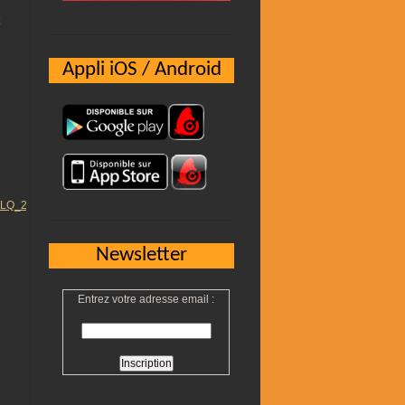
Appli iOS / Android
=NLQ_20130311&amp;f24_member_id=&amp;ns_linkname=node_4673658&amp;n
Newsletter
Entrez votre adresse email :