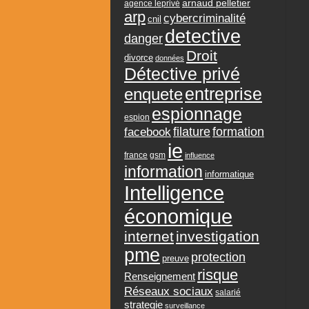
arnaud pelletier
agence leprivé
arp
cybercriminalité
cnil
detective
danger
Droit
divorce
données
Détective privé
entreprise
enquete
espionnage
espion
formation
facebook
filature
ie
france
gsm
influence
information
informatique
Intelligence
économique
internet
investigation
pme
protection
preuve
risque
Renseignement
Réseaux sociaux
salarié
strategie
surveillance