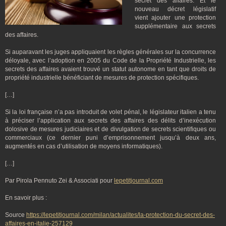
secret des affaires. Et le
nouveau décret législatif
vient ajouter une protection
supplémentaire aux secrets
des affaires.
Si auparavant les juges appliquaient les règles générales sur la concurrence
déloyale, avec l’adoption en 2005 du Code de la Propriété Industrielle, les
secrets des affaires avaient trouvé un statut autonome en tant que droits de
propriété industrielle bénéficiant de mesures de protection spécifiques.
[…]
Si la loi française n’a pas introduit de volet pénal, le législateur italien a tenu
à préciser l’application aux secrets des affaires des délits d’inexécution
dolosive de mesures judiciaires et de divulgation de secrets scientifiques ou
commerciaux (ce dernier puni d’emprisonnement jusqu’à deux ans,
augmentés en cas d’utilisation de moyens informatiques).
[…]
Par Pirola Pennuto Zei & Associati pour
lepetitjournal.com
En savoir plus :
Source
https://lepetitjournal.com/milan/actualites/la-protection-du-secret-des-
affaires-en-italie-257129