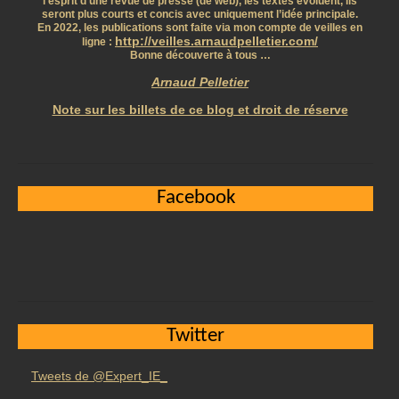
l’esprit d’une revue de presse (de web), les textes évoluent, ils
seront plus courts et concis avec uniquement l’idée principale.
En 2022, les publications sont faite via mon compte de veilles en
http://veilles.arnaudpelletier.com/
ligne :
Bonne découverte à tous …
Arnaud Pelletier
Note sur les billets de ce blog et droit de réserve
Facebook
Twitter
Tweets de @Expert_IE_