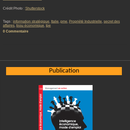
Crédit Photo :
Shutterstock
Tags :
information stratégique
,
Italie
,
pme
,
Propriété Industrielle
,
secret des
affaires
,
tissu économique
,
tpe
0 Commentaire
Publication