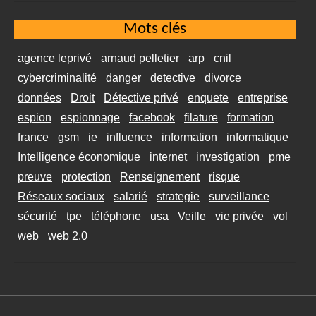
Mots clés
agence leprivé
arnaud pelletier
arp
cnil
cybercriminalité
danger
detective
divorce
données
Droit
Détective privé
enquete
entreprise
espion
espionnage
facebook
filature
formation
france
gsm
ie
influence
information
informatique
Intelligence économique
internet
investigation
pme
preuve
protection
Renseignement
risque
Réseaux sociaux
salarié
strategie
surveillance
sécurité
tpe
téléphone
usa
Veille
vie privée
vol
web
web 2.0