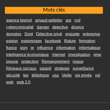
Mots clés
agence leprivé
arnaud pelletier
arp
cnil
cybercriminalité
danger
detective
divorce
données
Droit
Détective privé
enquete
entreprise
espion
espionnage
facebook
filature
formation
france
gsm
ie
influence
information
informatique
Intelligence économique
internet
investigation
pme
preuve
protection
Renseignement
risque
Réseaux sociaux
salarié
strategie
surveillance
sécurité
tpe
téléphone
usa
Veille
vie privée
vol
web
web 2.0