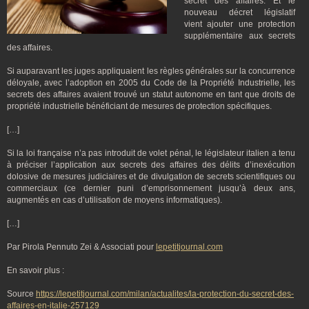
secret des affaires. Et le
nouveau décret législatif
vient ajouter une protection
supplémentaire aux secrets
des affaires.
Si auparavant les juges appliquaient les règles générales sur la concurrence
déloyale, avec l’adoption en 2005 du Code de la Propriété Industrielle, les
secrets des affaires avaient trouvé un statut autonome en tant que droits de
propriété industrielle bénéficiant de mesures de protection spécifiques.
[…]
Si la loi française n’a pas introduit de volet pénal, le législateur italien a tenu
à préciser l’application aux secrets des affaires des délits d’inexécution
dolosive de mesures judiciaires et de divulgation de secrets scientifiques ou
commerciaux (ce dernier puni d’emprisonnement jusqu’à deux ans,
augmentés en cas d’utilisation de moyens informatiques).
[…]
Par Pirola Pennuto Zei & Associati pour
lepetitjournal.com
En savoir plus :
Source
https://lepetitjournal.com/milan/actualites/la-protection-du-secret-des-
affaires-en-italie-257129