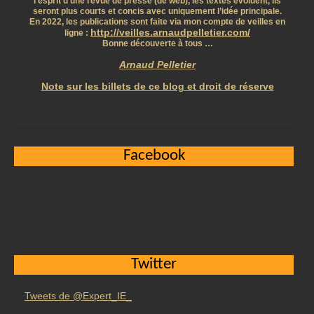
l’esprit d’une revue de presse (de web), les textes évoluent, ils
seront plus courts et concis avec uniquement l’idée principale.
En 2022, les publications sont faite via mon compte de veilles en
http://veilles.arnaudpelletier.com/
ligne :
Bonne découverte à tous …
Arnaud Pelletier
Note sur les billets de ce blog et droit de réserve
Facebook
Twitter
Tweets de @Expert_IE_