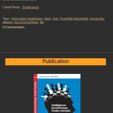
Crédit Photo :
Shutterstock
Tags :
information stratégique
,
Italie
,
pme
,
Propriété Industrielle
,
secret des
affaires
,
tissu économique
,
tpe
0 Commentaire
Publication