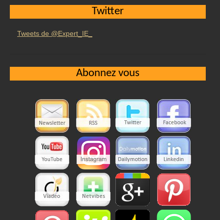
Twitter
Tweets de @Expert_IE_
Abonnez vous