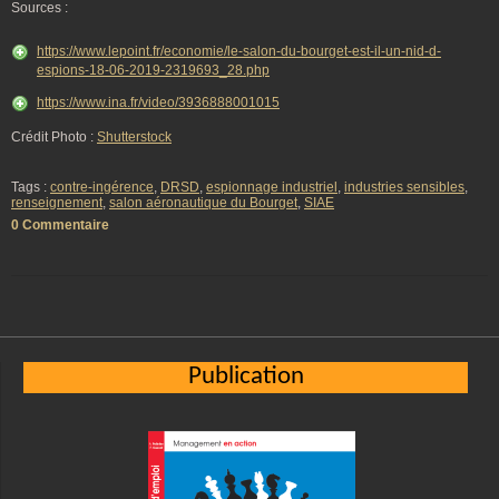
Sources :
https://www.lepoint.fr/economie/le-salon-du-bourget-est-il-un-nid-d-
espions-18-06-2019-2319693_28.php
https://www.ina.fr/video/3936888001015
Crédit Photo :
Shutterstock
Tags :
contre-ingérence
,
DRSD
,
espionnage industriel
,
industries sensibles
,
renseignement
,
salon aéronautique du Bourget
,
SIAE
0 Commentaire
Publication