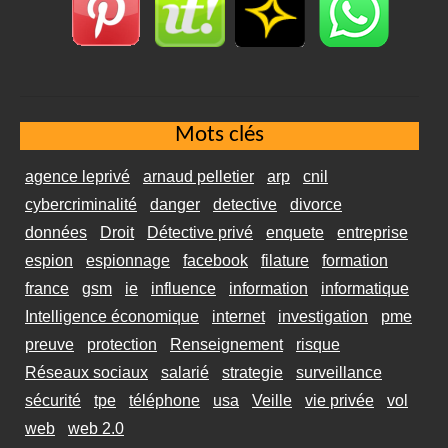
Mots clés
agence leprivé
arnaud pelletier
arp
cnil
cybercriminalité
danger
detective
divorce
données
Droit
Détective privé
enquete
entreprise
espion
espionnage
facebook
filature
formation
france
gsm
ie
influence
information
informatique
Intelligence économique
internet
investigation
pme
preuve
protection
Renseignement
risque
Réseaux sociaux
salarié
strategie
surveillance
sécurité
tpe
téléphone
usa
Veille
vie privée
vol
web
web 2.0