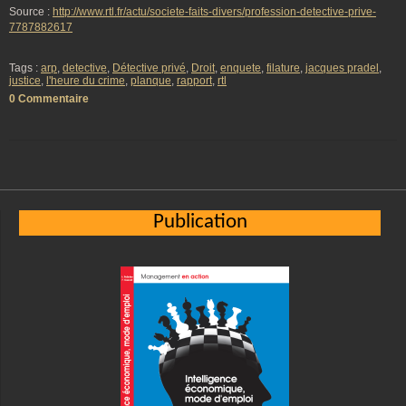
Source :
http://www.rtl.fr/actu/societe-faits-divers/profession-detective-prive-
7787882617
Tags :
arp
,
detective
,
Détective privé
,
Droit
,
enquete
,
filature
,
jacques pradel
,
justice
,
l'heure du crime
,
planque
,
rapport
,
rtl
0 Commentaire
Publication