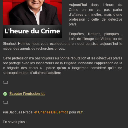
Aujourd’hui dans l’Heure du
Crime on ne va pas parler
d’affaires criminelles, mais d’une
profession : celle de détective
privé.
Enquêtes, filatures, planques…
Loin de l’image de Vidocq ou de
Sherlock Holmes nous vous expliquerons en quoi consiste aujourd’hui le
métier des agents de recherches privés.
Cette profession n’a pas toujours eu bonne réputation et les détectives privés
ont partagé avec les inspecteurs de la Brigade Mondaine l’appellation de la
« brigade des cocus » parce qu’on a longtemps considéré qu’ils ne
s’occupaient que d’affaires d’adultère.
[…]
Écouter l’émission ici.
[…]
Par Jacques Pradel
et Charles Deluermoz
pour
rtl.fr
En savoir plus :