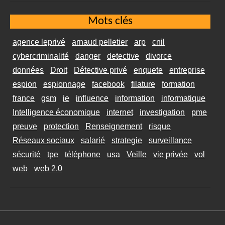
Mots clés
agence leprivé
arnaud pelletier
arp
cnil
cybercriminalité
danger
detective
divorce
données
Droit
Détective privé
enquete
entreprise
espion
espionnage
facebook
filature
formation
france
gsm
ie
influence
information
informatique
Intelligence économique
internet
investigation
pme
preuve
protection
Renseignement
risque
Réseaux sociaux
salarié
strategie
surveillance
sécurité
tpe
téléphone
usa
Veille
vie privée
vol
web
web 2.0