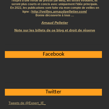
l’esprit d’une revue de presse (de web), les textes évoluent, ils
seront plus courts et concis avec uniquement l’idée principale.
En 2022, les publications sont faite via mon compte de veilles en
http://veilles.arnaudpelletier.com/
ligne :
Bonne découverte à tous …
Arnaud Pelletier
Note sur les billets de ce blog et droit de réserve
Facebook
Twitter
Tweets de @Expert_IE_