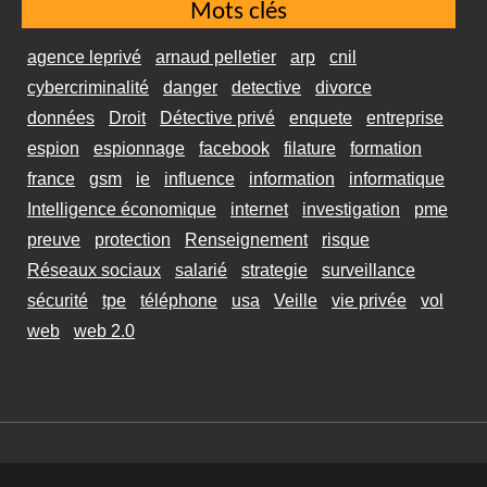
Mots clés
agence leprivé
arnaud pelletier
arp
cnil
cybercriminalité
danger
detective
divorce
données
Droit
Détective privé
enquete
entreprise
espion
espionnage
facebook
filature
formation
france
gsm
ie
influence
information
informatique
Intelligence économique
internet
investigation
pme
preuve
protection
Renseignement
risque
Réseaux sociaux
salarié
strategie
surveillance
sécurité
tpe
téléphone
usa
Veille
vie privée
vol
web
web 2.0