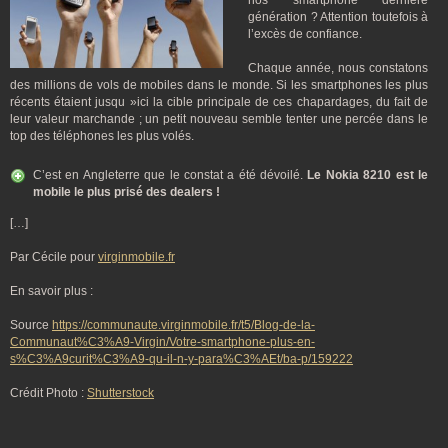
nos smartphone dernière
génération ? Attention toutefois à
l’excès de confiance.
Chaque année, nous constatons
des millions de vols de mobiles dans le monde. Si les smartphones les plus
récents étaient jusqu »ici la cible principale de ces chapardages, du fait de
leur valeur marchande ; un petit nouveau semble tenter une percée dans le
top des téléphones les plus volés.
C’est en Angleterre que le constat a été dévoilé.
Le Nokia 8210 est le
mobile le plus prisé des dealers !
[…]
Par Cécile pour
virginmobile.fr
En savoir plus :
Source
https://communaute.virginmobile.fr/t5/Blog-de-la-
Communaut%C3%A9-Virgin/Votre-smartphone-plus-en-
s%C3%A9curit%C3%A9-qu-il-n-y-para%C3%AEt/ba-p/159222
Crédit Photo :
Shutterstock