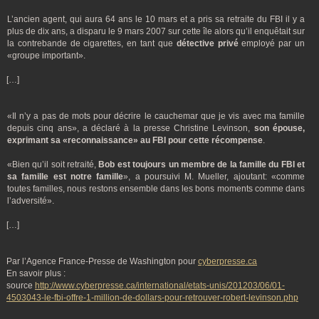
L’ancien agent, qui aura 64 ans le 10 mars et a pris sa retraite du FBI il y a
plus de dix ans, a disparu le 9 mars 2007 sur cette île alors qu’il enquêtait sur
la contrebande de cigarettes, en tant que
détective privé
employé par un
«groupe important».
[…]
«Il n’y a pas de mots pour décrire le cauchemar que je vis avec ma famille
depuis cinq ans», a déclaré à la presse Christine Levinson,
son épouse,
exprimant sa «reconnaissance» au FBI pour cette récompense
.
«Bien qu’il soit retraité,
Bob est toujours un membre de la famille du FBI et
sa famille est notre famille
», a poursuivi M. Mueller, ajoutant: «comme
toutes familles, nous restons ensemble dans les bons moments comme dans
l’adversité».
[…]
Par l’Agence France-Presse de Washington pour
cyberpresse.ca
En savoir plus :
source
http://www.cyberpresse.ca/international/etats-unis/201203/06/01-
4503043-le-fbi-offre-1-million-de-dollars-pour-retrouver-robert-levinson.php