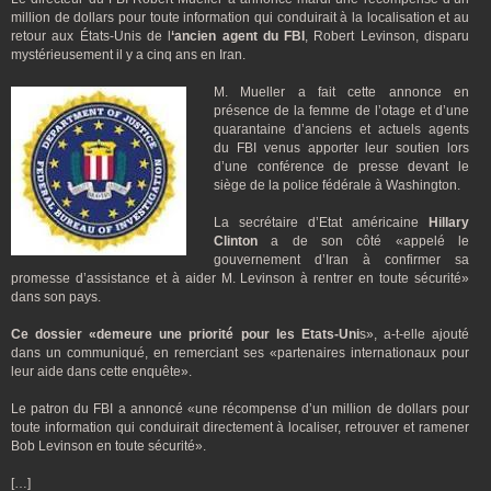
million de dollars pour toute information qui conduirait à la localisation et au
retour aux États-Unis de l
‘ancien agent du FBI
, Robert Levinson, disparu
mystérieusement il y a cinq ans en Iran.
M. Mueller a fait cette annonce en
présence de la femme de l’otage et d’une
quarantaine d’anciens et actuels agents
du FBI venus apporter leur soutien lors
d’une conférence de presse devant le
siège de la police fédérale à Washington.
La secrétaire d’Etat américaine
Hillary
Clinton
a de son côté «appelé le
gouvernement d’Iran à confirmer sa
promesse d’assistance et à aider M. Levinson à rentrer en toute sécurité»
dans son pays.
Ce dossier «demeure une priorité pour les Etats-Uni
s», a-t-elle ajouté
dans un communiqué, en remerciant ses «partenaires internationaux pour
leur aide dans cette enquête».
Le patron du FBI a annoncé «une récompense d’un million de dollars pour
toute information qui conduirait directement à localiser, retrouver et ramener
Bob Levinson en toute sécurité».
[…]