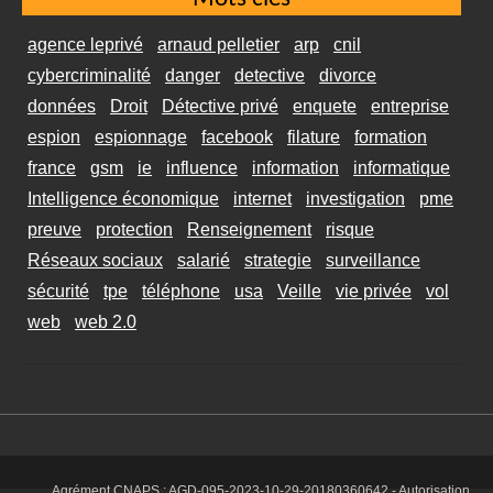
agence leprivé
arnaud pelletier
arp
cnil
cybercriminalité
danger
detective
divorce
données
Droit
Détective privé
enquete
entreprise
espion
espionnage
facebook
filature
formation
france
gsm
ie
influence
information
informatique
Intelligence économique
internet
investigation
pme
preuve
protection
Renseignement
risque
Réseaux sociaux
salarié
strategie
surveillance
sécurité
tpe
téléphone
usa
Veille
vie privée
vol
web
web 2.0
Agrément CNAPS :
AGD-095-2023-10-29-20180360642
- Autorisation