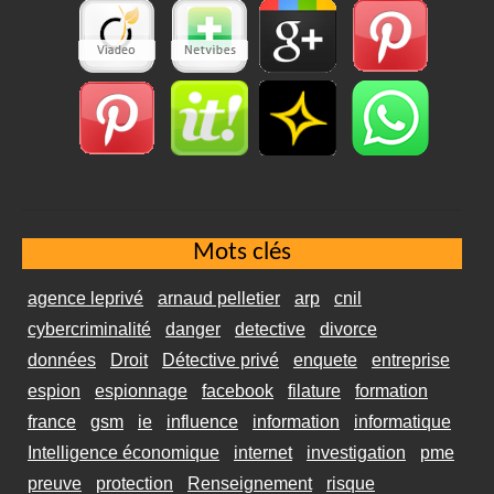
Mots clés
agence leprivé
arnaud pelletier
arp
cnil
cybercriminalité
danger
detective
divorce
données
Droit
Détective privé
enquete
entreprise
espion
espionnage
facebook
filature
formation
france
gsm
ie
influence
information
informatique
Intelligence économique
internet
investigation
pme
preuve
protection
Renseignement
risque