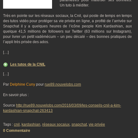
paramètres pour maîtriser ses données.
Un tuto à méditer.
Très en pointe sur les réseaux sociaux, la Cnil, qui poste de temps en temps
des tutos vidéo pour protéger sa vie privée en ligne, a profité de l’arrivée sur
Snapchat il y a quelques heures de l’icône people Kim Kardashian, aux
quelque 41,5 millions de followers sur Twitter (63 millions sur Instagram),
pour livrer un petit vadémécum – un peu décalé – des bonnes pratiques de
l’appli très prisée des ados.
[…]
Les tutos de la CNIL
[…]
Par
Delphine Cuny
pour
rue89.nouvelobs.com
En savoir plus :
Source
http://rue89.nouvelobs.com/2016/03/09/les-conseils-cnil-a-kim-
kardashian-snapchat-263413
Tags :
cnil
,
kardashian
,
réseaux socaiux
,
snapchat
,
vie privée
0 Commentaire