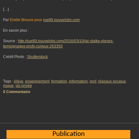
[…]
Par
Emilie Brouze pour
rue89.nouvelobs.com
En savoir plus :
Source :
http://rue89.nouvelobs.com/2016/03/10/jai-stalke-eleves-
temoignages-profs-curieux-263350
Crédit Photo :
Shutterstock
Tags :
élève
,
enseignement
,
formation
,
information
,
prof
,
réseaux socaiux
,
risque
,
vie privée
0 Commentaire
Publication