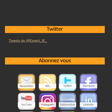
Twitter
Tweets de @Expert_IE_
Abonnez vous